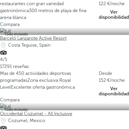
restaurantes con gran variedad
122
/noche
gastronómica
300 metros de playa de fina
Ver
disponibilidad
arena blanca
Compara
Todo incluido
Barceló Lanzarote Active Resort
Costa Teguise, Spain
4/5
17291 reseñas
Mas de 450 actividades deportivas
Desde
programadas
Zona exclusiva Royal
152
/noche
Level
Excelente oferta gastronómica
Ver
disponibilidad
Compara
Todo incluido
Occidental Cozumel - All Inclusive
Cozumel, Mexico