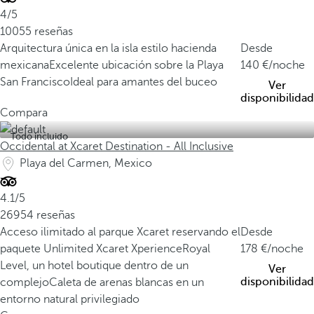
4/5
10055 reseñas
Arquitectura única en la isla estilo hacienda
Desde
mexicana
Excelente ubicación sobre la Playa
140
/noche
San Francisco
Ideal para amantes del buceo
Ver
disponibilidad
Compara
Todo incluido
Occidental at Xcaret Destination - All Inclusive
Playa del Carmen, Mexico
4.1/5
26954 reseñas
Acceso ilimitado al parque Xcaret reservando el
Desde
paquete Unlimited Xcaret Xperience
Royal
178
/noche
Level, un hotel boutique dentro de un
Ver
disponibilidad
complejo
Caleta de arenas blancas en un
entorno natural privilegiado