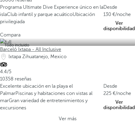
10866 reseñas
Programa Ultimate Dive Experience único en la
Desde
isla
Club infantil y parque acuático
Ubicación
130
/noche
privilegiada
Ver
disponibilidad
Compara
Todo incluido
Barceló Ixtapa - All Inclusive
Ixtapa Zihuatanejo, Mexico
4.4/5
10358 reseñas
Excelente ubicación en la playa el
Desde
Palmar
Piscinas y habitaciones con vistas al
225
/noche
mar
Gran variedad de entretenimientos y
Ver
disponibilidad
excursiones
Ver más