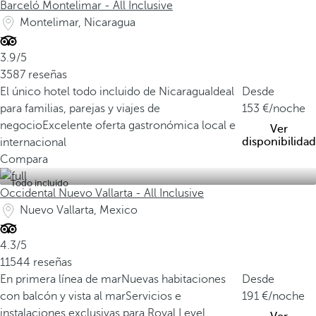
Barceló Montelimar - All Inclusive
Montelimar, Nicaragua
3.9/5
3587 reseñas
El único hotel todo incluido de Nicaragua
Ideal
Desde
para familias, parejas y viajes de
153
/noche
negocio
Excelente oferta gastronómica local e
Ver
disponibilidad
internacional
Compara
Todo incluido
Occidental Nuevo Vallarta - All Inclusive
Nuevo Vallarta, Mexico
4.3/5
11544 reseñas
En primera línea de mar
Nuevas habitaciones
Desde
con balcón y vista al mar
Servicios e
191
/noche
instalaciones exclusivas para Royal Level