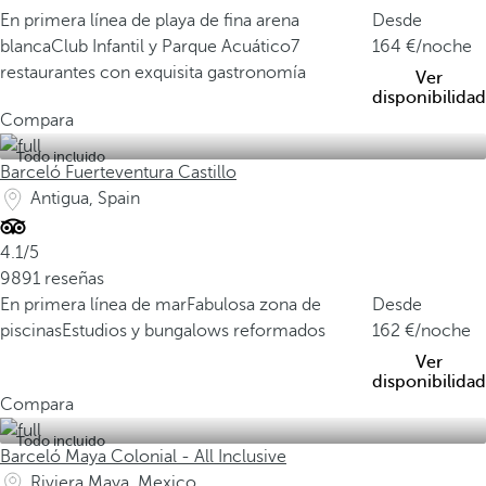
En primera línea de playa de fina arena
Desde
blanca
Club Infantil y Parque Acuático
7
164
/noche
restaurantes con exquisita gastronomía
Ver
disponibilidad
Compara
Todo incluido
Barceló Fuerteventura Castillo
Antigua, Spain
4.1/5
9891 reseñas
En primera línea de mar
Fabulosa zona de
Desde
piscinas
Estudios y bungalows reformados
162
/noche
Ver
disponibilidad
Compara
Todo incluido
Barceló Maya Colonial - All Inclusive
Riviera Maya, Mexico