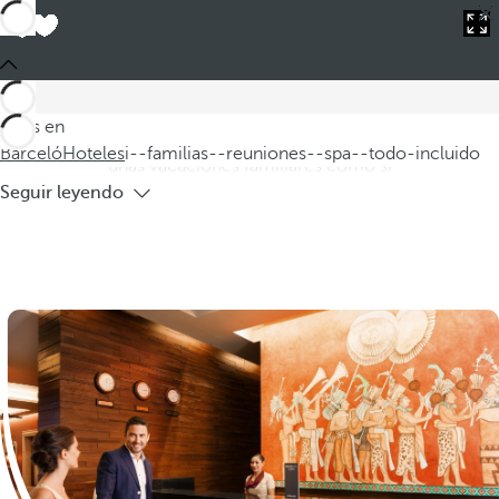
Barceló
Hoteles
i--familias--reuniones--spa--todo-incluido
Hoteles para familias, reuniones y spa
todo incluido
En nuestra selección de hoteles para familias, reuniones y spa
Estás en
todo incluido encontrará el lugar ideal tanto si está buscando
Barceló
Hoteles
i--familias--reuniones--spa--todo-incluido
unas vacaciones familiares como si
Seguir leyendo