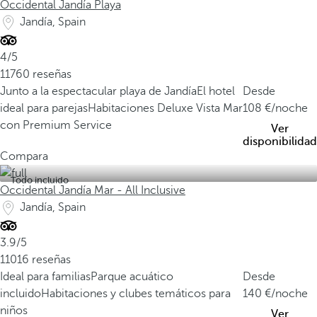
Occidental Jandía Playa
Jandía, Spain
4/5
11760 reseñas
Junto a la espectacular playa de Jandía
El hotel
Desde
ideal para parejas
Habitaciones Deluxe Vista Mar
108
/noche
con Premium Service
Ver
disponibilidad
Compara
Todo incluido
Occidental Jandía Mar - All Inclusive
Jandía, Spain
3.9/5
11016 reseñas
Ideal para familias
Parque acuático
Desde
incluido
Habitaciones y clubes temáticos para
140
/noche
niños
Ver