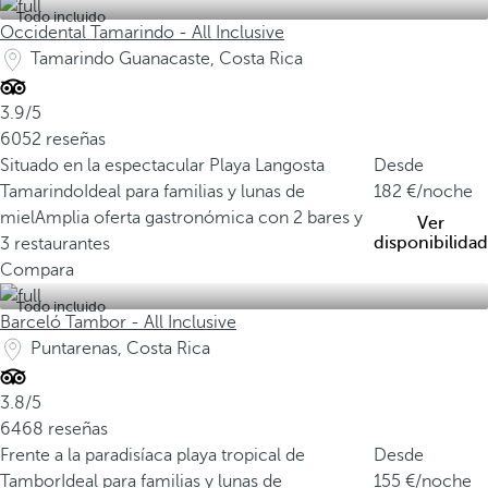
Todo incluido
Occidental Tamarindo - All Inclusive
Tamarindo Guanacaste, Costa Rica
3.9/5
6052 reseñas
Situado en la espectacular Playa Langosta
Desde
Tamarindo
Ideal para familias y lunas de
182
/noche
miel
Amplia oferta gastronómica con 2 bares y
Ver
disponibilidad
3 restaurantes
Compara
Todo incluido
Barceló Tambor - All Inclusive
Puntarenas, Costa Rica
3.8/5
6468 reseñas
Frente a la paradisíaca playa tropical de
Desde
Tambor
Ideal para familias y lunas de
155
/noche