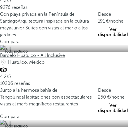
4.3/5
9276 reseñas
Con playa privada en la Península de
Desde
Santiago
Arquitectura inspirada en la cultura
191
/noche
maya
Junior Suites con vistas al mar o a los
Ver
disponibilidad
jardines
Compara
Todo incluido
Barceló Huatulco - All Inclusive
Huatulco, Mexico
4.2/5
10206 reseñas
Junto a la hermosa bahía de
Desde
Tangolunda
Habitaciones con espectaculares
250
/noche
vistas al mar
5 magníficos restaurantes
Ver
disponibilidad
Compara
Todo incluido