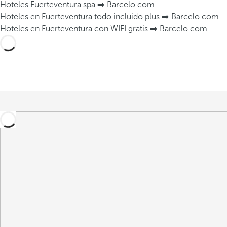
Hoteles Fuerteventura spa ➡️ Barcelo.com
Hoteles en Fuerteventura todo incluido plus ➡️ Barcelo.com
Hoteles en Fuerteventura con WIFI gratis ➡️ Barcelo.com