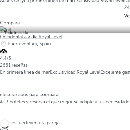
Adults Only
En primera línea de mar
Exclusividad Royal Level
De
24
Ve
Compara
Todo incluido
Occidental Jandía Royal Level
Fuerteventura, Spain
4.4/5
2681 reseñas
En primera línea de mar
Exclusividad Royal Level
Excelente ga
 seleccionados para comparar
a 3 hoteles y reserva el que mejor se adapte a tus necesidade
Hoteles fuerteventura parejas
6