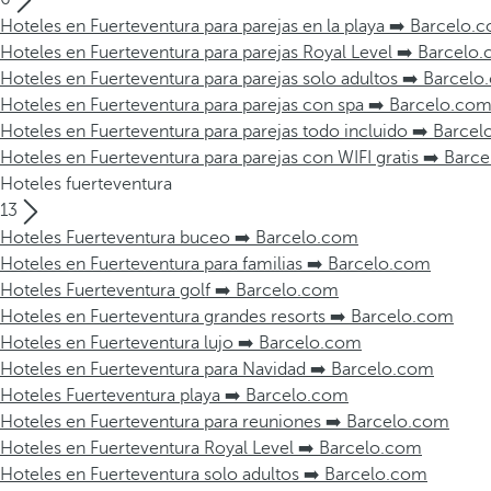
Hoteles en Fuerteventura para parejas en la playa ➡️ Barcelo.
Hoteles en Fuerteventura para parejas Royal Level ➡️ Barcelo
Hoteles en Fuerteventura para parejas solo adultos ➡️ Barcel
Hoteles en Fuerteventura para parejas con spa ➡️ Barcelo.co
Hoteles en Fuerteventura para parejas todo incluido ➡️ Barce
Hoteles en Fuerteventura para parejas con WIFI gratis ➡️ Barc
Hoteles fuerteventura
13
Hoteles Fuerteventura buceo ➡️ Barcelo.com
Hoteles en Fuerteventura para familias ➡️ Barcelo.com
Hoteles Fuerteventura golf ➡️ Barcelo.com
Hoteles en Fuerteventura grandes resorts ➡️ Barcelo.com
Hoteles en Fuerteventura lujo ➡️ Barcelo.com
Hoteles en Fuerteventura para Navidad ➡️ Barcelo.com
Hoteles Fuerteventura playa ➡️ Barcelo.com
Hoteles en Fuerteventura para reuniones ➡️ Barcelo.com
Hoteles en Fuerteventura Royal Level ➡️ Barcelo.com
Hoteles en Fuerteventura solo adultos ➡️ Barcelo.com