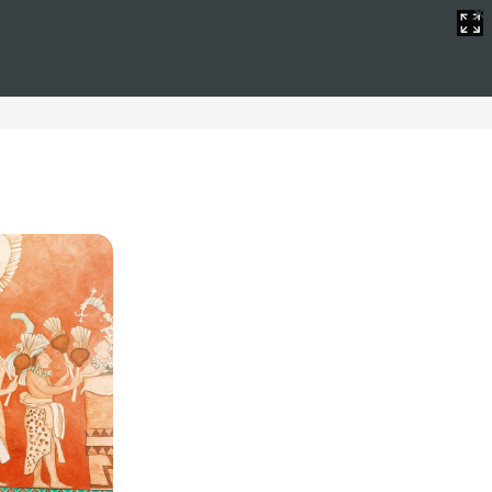
solo adultos
para una escapada romántica. Si busca el