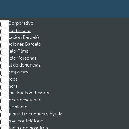
Corporativo
Grupo Barceló
Fundación Barceló
Vacaciones Barceló
Barceló Films
Barceló Personas
Canal de denuncias
Empresas
Afiliados
Partners
Dorint Hotels & Resorts
Cupones descuento
Contacto
Preguntas Frecuentes y Ayuda
Reserva por teléfono
Contacta con nosotros