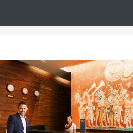
Estás en
Barceló
Hoteles
i--islas-baleares--playa--reuniones
Islas Baleares con playa pa
Islas Baleares, donde la playa y las reuniones se combinan de ma