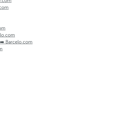
lo.com
o.com
com
celo.com
s ➡️ Barcelo.com
om