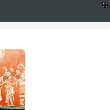
ra reuniones
nera perfecta. Situados en la costa, estos