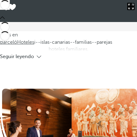
Barceló
Hoteles
i--islas-canarias--familias--parejas
Hoteles en Islas Canarias para familias y
parejas
Descubra nuestros hoteles en las Islas Canarias, perfectos
tanto para familias como para parejas que buscan unas
Estás en
vacaciones inolvidables. Ofrecemos atractivas ofertas de
Barceló
Hoteles
i--islas-canarias--familias--parejas
hoteles familiares,
Seguir leyendo