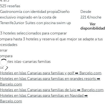
4.9/5
525 reseñas
Gastronomía con identidad propia
Diseño
Desde
exclusivo inspirado en la costa de
221
/noche
Tenerife
Junior Suites con piscina swim up
Ver
disponibilidad
/3 hoteles seleccionados para comparar
mpara hasta 3 hoteles y reserva el que mejor se adapte a tus
ecesidades
errar
ompara
Hoteles islas-canarias familias
12
Hoteles en Islas Canarias para familias y golf ➡️ Barcelo.com
Hoteles en Islas Canarias para familias en grandes resorts ➡️
Barcelo.com
Hoteles en Islas Canarias para familias de lujo ➡️ Barcelo.com
Hoteles en Islas Canarias para familias en Navidad ➡️
Barcelo.com