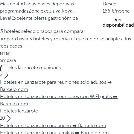
Mas de 450 actividades deportivas
Desde
programadas
Zona exclusiva Royal
156
/noche
Level
Excelente oferta gastronómica
Ver
disponibilidad
/3 hoteles seleccionados para comparar
mpara hasta 3 hoteles y reserva el que mejor se adapte a tus
ecesidades
errar
ompara
Hoteles lanzarote reuniones
2
Hoteles en Lanzarote para reuniones solo adultos ➡️
Barcelo.com
Hoteles en Lanzarote para reuniones con WIFI gratis ➡️
Barcelo.com
Hoteles lanzarote
10
Hoteles en Lanzarote para buceo ➡️ Barcelo.com
Hoteles en Lanzarote para familias ➡️ Barcelo.com