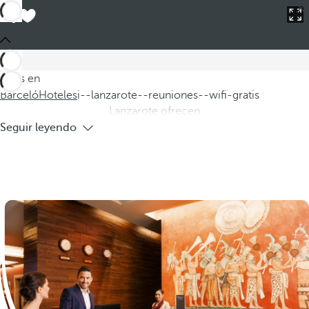
Barceló
Hoteles
i--lanzarote--reuniones--wifi-gratis
Hoteles en Lanzarote para reuniones
con WIFI gratis
Descubra nuestros hoteles en Lanzarote, ideales para
reuniones y con WIFI gratis, que garantizan una excelente
Estás en
comunicación durante su estancia. Nuestros resorts en
Barceló
Hoteles
i--lanzarote--reuniones--wifi-gratis
Lanzarote ofrecen
Seguir leyendo