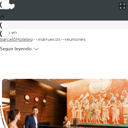
Barceló
Hoteles
i--marruecos--reuniones
Hoteles en Marruecos para reuniones
Explore nuestros hoteles en Marruecos, ideales para
reuniones y eventos de todo tipo. Situados en un entorno
Estás en
cautivador, estos hoteles ofrecen instalaciones modernas y
Barceló
Hoteles
i--marruecos--reuniones
servicios
Seguir leyendo