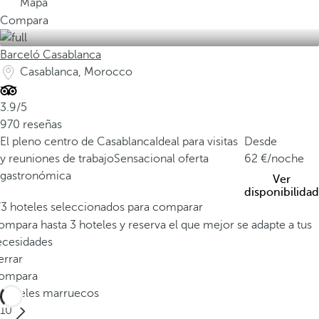
Mapa
Compara
Barceló Casablanca
Casablanca, Morocco
3.9/5
970 reseñas
El pleno centro de Casablanca
Ideal para visitas
Desde
y reuniones de trabajo
Sensacional oferta
62
/noche
gastronómica
Ver
disponibilidad
/3 hoteles seleccionados para comparar
mpara hasta 3 hoteles y reserva el que mejor se adapte a tus
ecesidades
errar
ompara
Hoteles marruecos
10