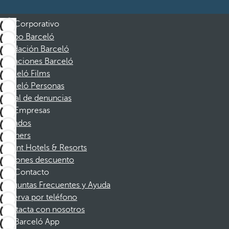
Corporativo
Grupo Barceló
Fundación Barceló
Vacaciones Barceló
Barceló Films
Barceló Personas
Canal de denuncias
Empresas
Afiliados
Partners
Dorint Hotels & Resorts
Cupones descuento
Contacto
Preguntas Frecuentes y Ayuda
Reserva por teléfono
Contacta con nosotros
Barceló App