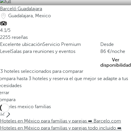
Barceló Guadalajara
Guadalajara, Mexico
4.1/5
2255 reseñas
Excelente ubicación
Servicio Premium
Desde
Level
Salas para reuniones y eventos
86
/noche
Ver
disponibilidad
/3 hoteles seleccionados para comparar
mpara hasta 3 hoteles y reserva el que mejor se adapte a tus
ecesidades
errar
ompara
Hoteles mexico familias
12
Hoteles en México para familias y parejas ➡️ Barcelo.com
Hoteles en México para familias y parejas todo incluido ➡️