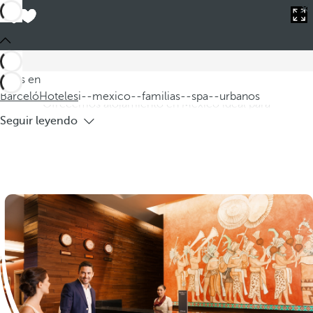
Barceló
Hoteles
i--mexico--familias--spa--urbanos
Hoteles en México para familias con
spa urbanos
Descubra nuestros hoteles en México para familias, donde el
Estás en
descanso y la diversión se combinan en un entorno urbano.
Barceló
Hoteles
i--mexico--familias--spa--urbanos
Ofrecemos alojamiento en México ideal para
Seguir leyendo