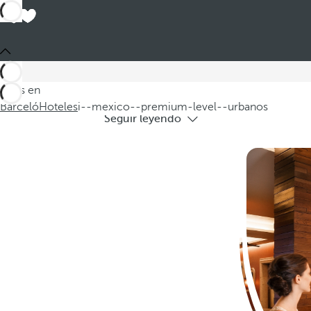
Hoteles
Descubra nuestros hoteles México pr
Estás en
Barceló
Hoteles
i--mexico--premium-level--urbanos
Seguir leyendo