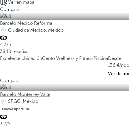
Ver en mapa
Compara
Barceló México Reforma
Ciudad de Mexico, Mexico
4.3/5
3840 reseñas
Excelente ubicación
Cento Wellness y Fitness
Piscina
Desde
136
/no
Ver dispo
Compara
Barceló Monterrey Valle
SPGG, Mexico
Nueva apertura
3.7/5