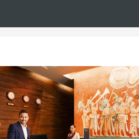
Estás en
Barceló
Hoteles
i--mexico--premium-level--urbanos
 en México premium level
emium level urbanos, donde la elegancia y el confort se com
inolvidable. Situados en una ubicación estratégica,