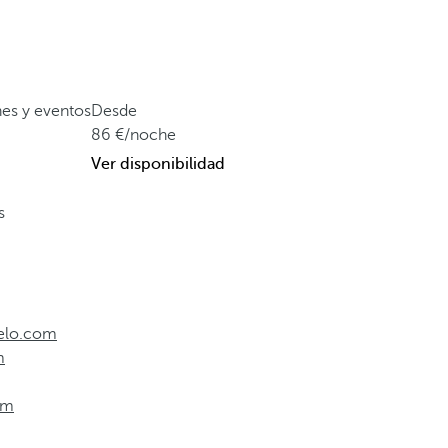
nes y eventos
Desde
86
/noche
Ver disponibilidad
s
celo.com
m
om