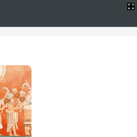
 urbanos
binan para ofrecerle una experiencia