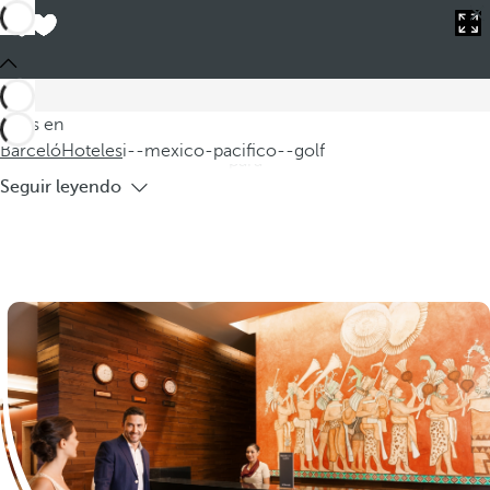
Barceló
Hoteles
i--mexico-pacifico--golf
Hoteles en México Pacífico con golf
Descubra nuestros exclusivos hoteles en México Pacífico,
situados entre las hermosas localidades de Ixtapa y
Estás en
Zihuatanejo. Estos hoteles con golf son el destino perfecto
Barceló
Hoteles
i--mexico-pacifico--golf
para
Seguir leyendo