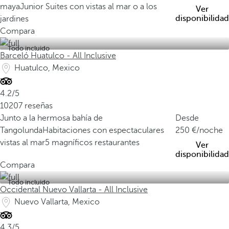
maya
Junior Suites con vistas al mar o a los
Ver
disponibilidad
jardines
Compara
Todo incluido
Barceló Huatulco - All Inclusive
Huatulco, Mexico
4.2/5
10207 reseñas
Junto a la hermosa bahía de
Desde
Tangolunda
Habitaciones con espectaculares
250
/noche
vistas al mar
5 magníficos restaurantes
Ver
disponibilidad
Compara
Todo incluido
Occidental Nuevo Vallarta - All Inclusive
Nuevo Vallarta, Mexico
4.3/5