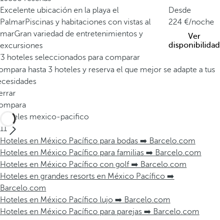
Excelente ubicación en la playa el
Desde
Palmar
Piscinas y habitaciones con vistas al
224
/noche
mar
Gran variedad de entretenimientos y
Ver
disponibilidad
excursiones
/3 hoteles seleccionados para comparar
mpara hasta 3 hoteles y reserva el que mejor se adapte a tus
ecesidades
errar
ompara
Hoteles mexico-pacifico
11
Hoteles en México Pacífico para bodas ➡️ Barcelo.com
Hoteles en México Pacífico para familias ➡️ Barcelo.com
Hoteles en México Pacífico con golf ➡️ Barcelo.com
Hoteles en grandes resorts en México Pacífico ➡️
Barcelo.com
Hoteles en México Pacífico lujo ➡️ Barcelo.com
Hoteles en México Pacífico para parejas ➡️ Barcelo.com