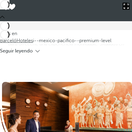
Barceló
Hoteles
i--mexico-pacifico--premium-level
Hoteles en México Pacífico premium
level
Descubra la exclusividad de nuestros hoteles México Pacífico
Estás en
premium level, donde la elegancia y el confort se combinan
Barceló
Hoteles
i--mexico-pacifico--premium-level
para ofrecerle una experiencia inolvidable. Situados en
Seguir leyendo