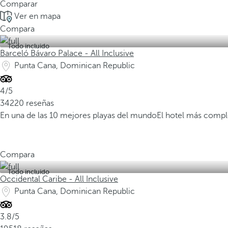
Comparar
Ver en mapa
Compara
Todo incluido
Barceló Bávaro Palace - All Inclusive
Punta Cana, Dominican Republic
4/5
34220 reseñas
En una de las 10 mejores playas del mundo
El hotel más compl
Compara
Todo incluido
Occidental Caribe - All Inclusive
Punta Cana, Dominican Republic
3.8/5