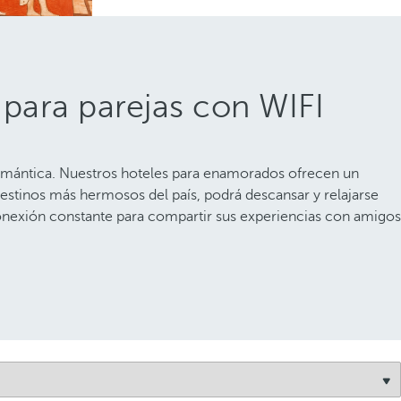
 para parejas con WIFI
romántica. Nuestros hoteles para enamorados ofrecen un
estinos más hermosos del país, podrá descansar y relajarse
onexión constante para compartir sus experiencias con amigos