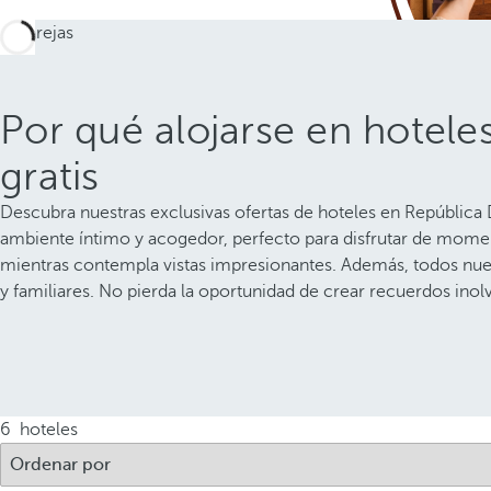
Por qué alojarse en hotel
gratis
Descubra nuestras exclusivas ofertas de hoteles en Repúblic
ambiente íntimo y acogedor, perfecto para disfrutar de moment
mientras contempla vistas impresionantes. Además, todos nue
y familiares. No pierda la oportunidad de crear recuerdos inol
6
hoteles