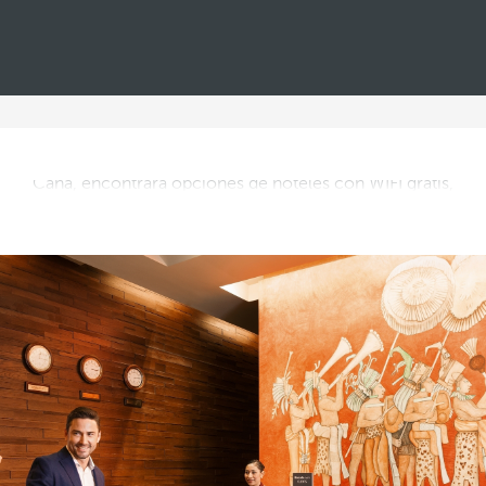
Estás en
Barceló
Hoteles
i--republica-dominicana--parejas--wifi-gratis
pública Dominicana para pa
gratis
ca Dominicana, especialmente diseñados para parejas que busc
Cana, encontrará opciones de hoteles con WIFI gratis,