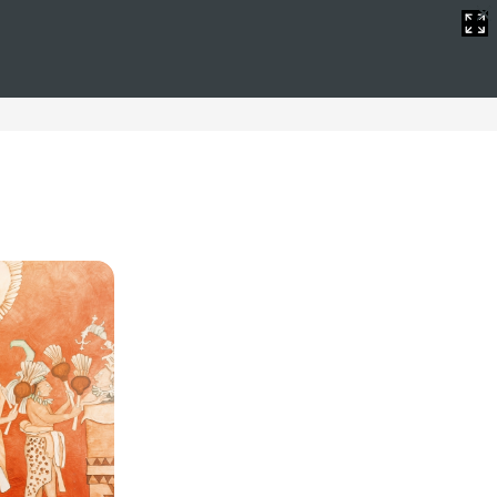
rejas con WIFI
an una escapada inolvidable. En Punta