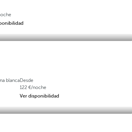
noche
ponibilidad
ena blanca
Desde
122
/noche
Ver disponibilidad