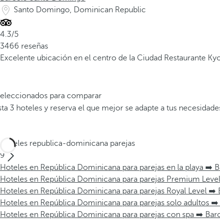
Santo Domingo, Dominican Republic
4.3/5
3466 reseñas
Excelente ubicación en el centro de la Ciudad
Restaurante Kyo
 seleccionados para comparar
a 3 hoteles y reserva el que mejor se adapte a tus necesidade
Hoteles republica-dominicana parejas
9
Hoteles en República Dominicana para parejas en la playa ➡️
Hoteles en República Dominicana para parejas Premium Leve
Hoteles en República Dominicana para parejas Royal Level ➡️
Hoteles en República Dominicana para parejas solo adultos ➡
Hoteles en República Dominicana para parejas con spa ➡️ Ba