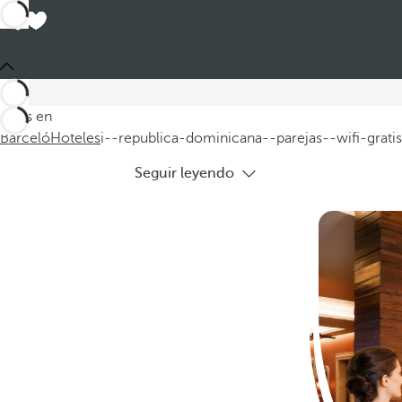
Hoteles en Re
Estás en
Descubra nuestros hoteles en Repúbli
Barceló
Hoteles
i--republica-dominicana--parejas--wifi-gratis
Seguir leyendo