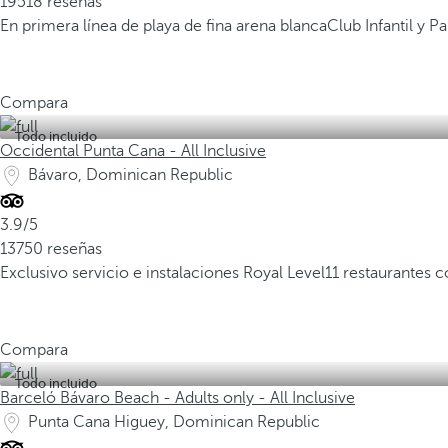
19518 reseñas
En primera línea de playa de fina arena blanca
Club Infantil y 
Compara
Todo incluido
Occidental Punta Cana - All Inclusive
Bávaro, Dominican Republic
3.9/5
13750 reseñas
Exclusivo servicio e instalaciones Royal Level
11 restaurantes 
Compara
Todo incluido
Barceló Bávaro Beach - Adults only - All Inclusive
Punta Cana Higuey, Dominican Republic