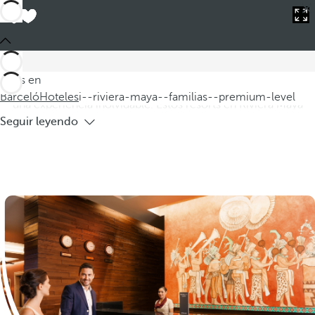
Barceló
Hoteles
i--riviera-maya--familias--premium-level
Hoteles en Riviera Maya para familias
Premium Level
Descubra nuestros hoteles en Riviera Maya para familias
Estás en
premium level, donde cada detalle está diseñado para ofrecer
Barceló
Hoteles
i--riviera-maya--familias--premium-level
una experiencia inolvidable. Estos resorts en Riviera Maya
Seguir leyendo