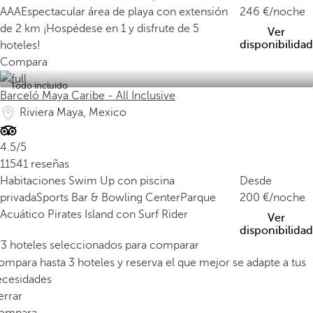
AAA
Espectacular área de playa con extensión
246
/noche
de 2 km
¡Hospédese en 1 y disfrute de 5
Ver
disponibilidad
hoteles!
Compara
Todo incluido
Barceló Maya Caribe - All Inclusive
Riviera Maya, Mexico
4.5/5
11541 reseñas
Habitaciones Swim Up con piscina
Desde
privada
Sports Bar & Bowling Center
Parque
200
/noche
Acuático Pirates Island con Surf Rider
Ver
disponibilidad
/3 hoteles seleccionados para comparar
mpara hasta 3 hoteles y reserva el que mejor se adapte a tus
ecesidades
errar