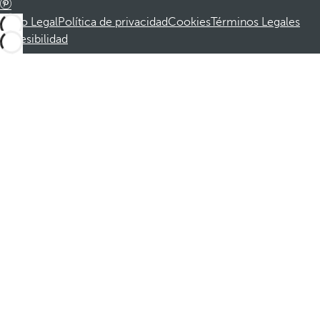
Aviso Legal
Política de privacidad
Cookies
Términos Legales
Accesibilidad