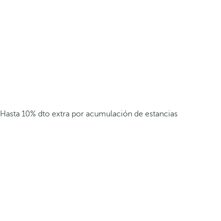
Hasta 10% dto extra por acumulación de estancias