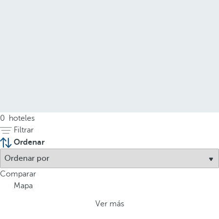
0
hoteles
Filtrar
Ordenar
Comparar
Mapa
Ver más