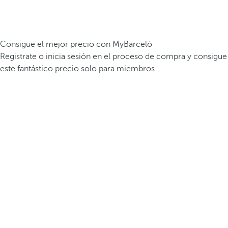
Consigue el mejor precio con MyBarceló
Registrate o inicia sesión en el proceso de compra y consigue
este fantástico precio solo para miembros.