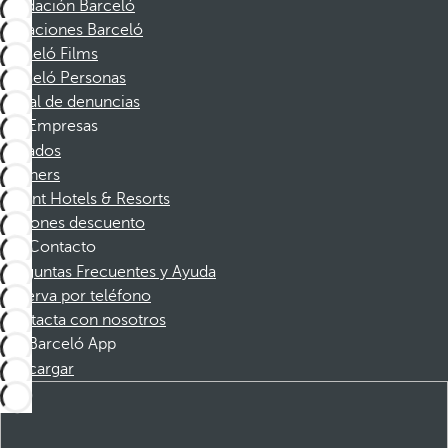
Fundación Barceló
Vacaciones Barceló
Barceló Films
Barceló Personas
Canal de denuncias
Empresas
Afiliados
Partners
Dorint Hotels & Resorts
Cupones descuento
Contacto
Preguntas Frecuentes y Ayuda
Reserva por teléfono
Contacta con nosotros
Barceló App
Descargar