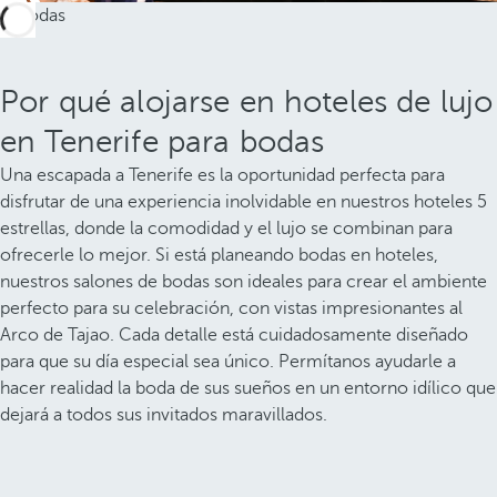
Por qué alojarse en hoteles de lujo
en Tenerife para bodas
Una escapada a Tenerife es la oportunidad perfecta para
disfrutar de una experiencia inolvidable en nuestros hoteles 5
estrellas, donde la comodidad y el lujo se combinan para
ofrecerle lo mejor. Si está planeando bodas en hoteles,
nuestros salones de bodas son ideales para crear el ambiente
perfecto para su celebración, con vistas impresionantes al
Arco de Tajao. Cada detalle está cuidadosamente diseñado
para que su día especial sea único. Permítanos ayudarle a
hacer realidad la boda de sus sueños en un entorno idílico que
dejará a todos sus invitados maravillados.