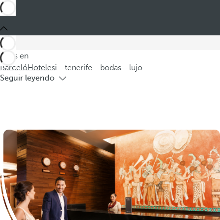
Estás en
Barceló
Hoteles
i--tenerife--bodas--lujo
Hoteles en Tenerife para bodas de lujo
Descubra nuestros exclusivos hoteles en Tenerife para bodas
de lujo, donde cada detalle está diseñado para hacer de su
Estás en
gran día una experiencia inolvidable. Situado
Barceló
Hoteles
i--tenerife--bodas--lujo
Seguir leyendo