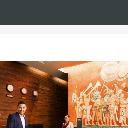
Estás en
Barceló
Hoteles
i--tenerife--golf--grandes-resorts
 Tenerife con golf en gran
enerife, donde encontrará grandes resorts que combinan lujo 
Estos hoteles con campo de