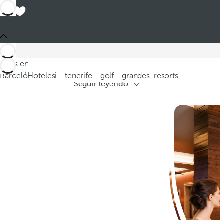
Hoteles en
Explore nuestra oferta de hoteles en T
Estás en
Barceló
Hoteles
i--tenerife--golf--grandes-resorts
Seguir leyendo