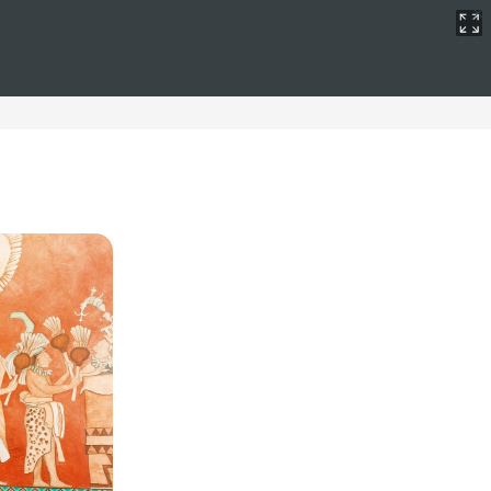
des resorts
y comodidad en un entorno privilegiado.