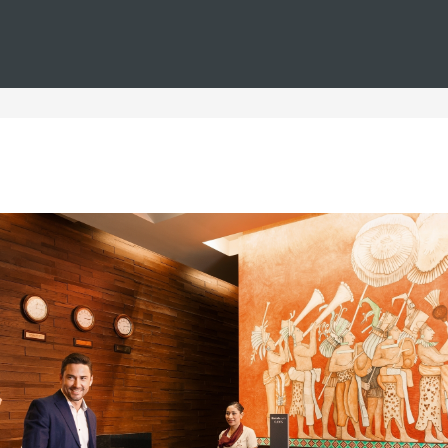
Estás en
Barceló
Hoteles
i--tunez--bodas--wifi-gratis
en Túnez para bodas con WI
les para bodas, donde podrá disfrutar de un alojamiento excepc
hoteles para celebrar bodas