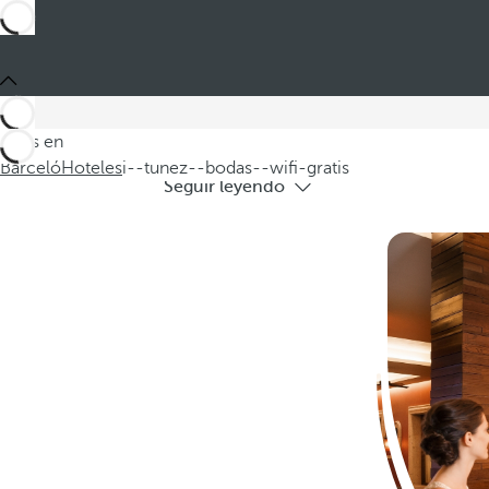
Hoteles 
Descubra nuestros hoteles en Túnez idea
Estás en
Barceló
Hoteles
i--tunez--bodas--wifi-gratis
Seguir leyendo