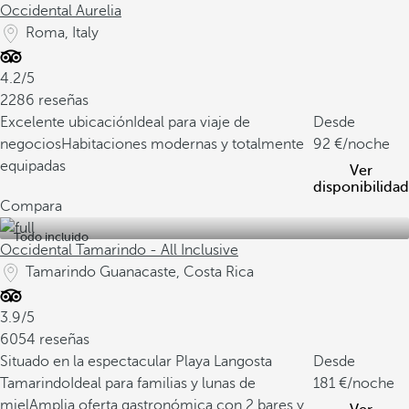
Occidental Aurelia
Roma, Italy
4.2/5
2286 reseñas
Excelente ubicación
Ideal para viaje de
Desde
negocios
Habitaciones modernas y totalmente
92
/noche
equipadas
Ver
disponibilidad
Compara
Todo incluido
Occidental Tamarindo - All Inclusive
Tamarindo Guanacaste, Costa Rica
3.9/5
6054 reseñas
Situado en la espectacular Playa Langosta
Desde
Tamarindo
Ideal para familias y lunas de
181
/noche
miel
Amplia oferta gastronómica con 2 bares y