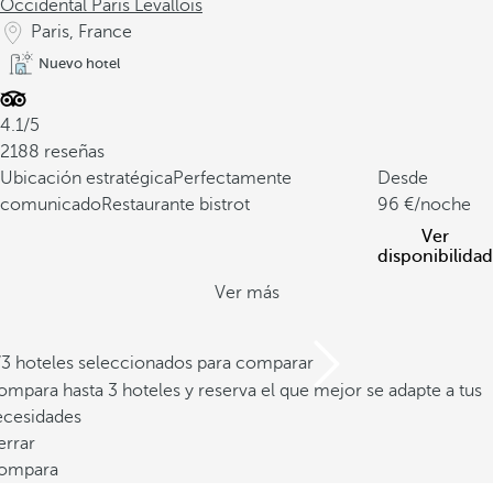
Occidental Paris Levallois
Paris, France
Nuevo hotel
4.1/5
2188 reseñas
Ubicación estratégica
Perfectamente
Desde
comunicado
Restaurante bistrot
96
/noche
Ver
disponibilidad
Ver más
/3 hoteles seleccionados para comparar
mpara hasta 3 hoteles y reserva el que mejor se adapte a tus
ecesidades
errar
ompara