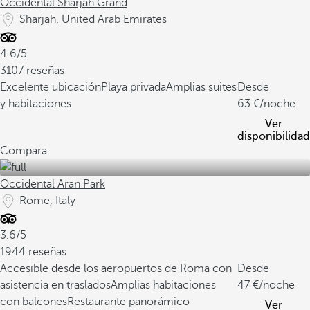
Occidental Sharjah Grand
Sharjah, United Arab Emirates
4.6/5
3107 reseñas
Excelente ubicación
Playa privada
Amplias suites
Desde
y habitaciones
63
/noche
Ver
disponibilidad
Compara
Occidental Aran Park
Rome, Italy
3.6/5
1944 reseñas
Accesible desde los aeropuertos de Roma con
Desde
asistencia en traslados
Amplias habitaciones
47
/noche
con balcones
Restaurante panorámico
Ver