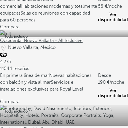
comercial
Habitaciones modernas y totalmente
58
/noche
equipadas
Salas de reuniones con capacidad
Ver
disponibilidad
para 60 personas
Compara
Todo incluido
Occidental Nuevo Vallarta - All Inclusive
Nuevo Vallarta, Mexico
4.3/5
11544 reseñas
En primera línea de mar
Nuevas habitaciones
Desde
con balcón y vista al mar
Servicios e
190
/noche
instalaciones exclusivas para Royal Level
Ver
disponibilidad
Compara
Todo incluido