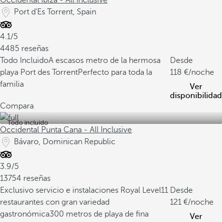
Occidental Ibiza - All Inclusive
Port d'Es Torrent, Spain
4.1/5
4485 reseñas
Todo Incluido
A escasos metro de la hermosa
Desde
playa Port des Torrent
Perfecto para toda la
118
/noche
familia
Ver
disponibilidad
Compara
Todo incluido
Occidental Punta Cana - All Inclusive
Bávaro, Dominican Republic
3.9/5
13754 reseñas
Exclusivo servicio e instalaciones Royal Level
11
Desde
restaurantes con gran variedad
121
/noche
gastronómica
300 metros de playa de fina
Ver