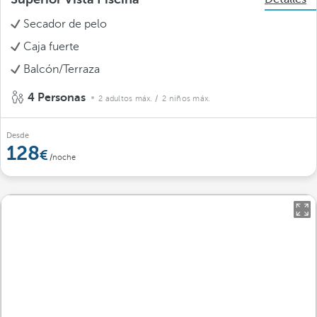
Secador de pelo
Caja fuerte
Balcón/Terraza
4 Personas
2 adultos máx.
/ 2 niños máx.
Desde
128
/noche