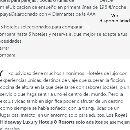
Ideal para parejas , bodas o lunas de
Desde
miel
Ubicación de ensueño en primera línea de
196
/noche
playa
Galardonado con 4 Diamantes de la AAA
Ver
disponibilidad
/3 hoteles seleccionados para comparar
mpara hasta 3 hoteles y reserva el que mejor se adapte a tus
ecesidades
errar
ompara
La exclusividad tiene muchos sinónimos. Hoteles de lujo con
experiencias únicas, destinos de viaje que superan la ficción,
cocina de altura en la que deleitarse con sabores locales, o un
servicio que haga sentir a uno el centro del mundo. Pero la
exclusividad también significa poder disfrutar de un destino
como siempre se había soñado: con la tranquilidad de un
lugar casi intacto, en un entorno solo para adultos. L
os Royal
Hideaway Luxury Hotels & Resorts solo adultos
se asemejan
al paraíso.