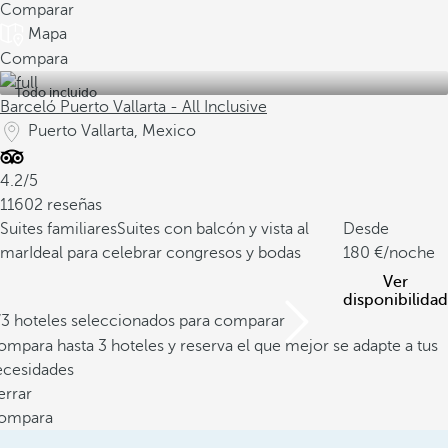
Comparar
Mapa
Compara
Todo incluido
Barceló Puerto Vallarta - All Inclusive
Puerto Vallarta, Mexico
4.2/5
11602 reseñas
Suites familiares
Suites con balcón y vista al
Desde
mar
Ideal para celebrar congresos y bodas
180
/noche
Ver
disponibilidad
/3 hoteles seleccionados para comparar
mpara hasta 3 hoteles y reserva el que mejor se adapte a tus
ecesidades
errar
ompara