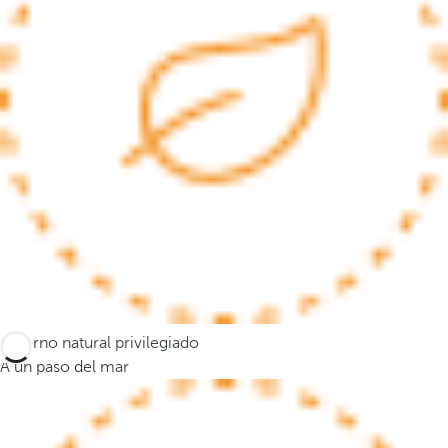
a
n
a
e
m
e
r
g
e
n
t
e
y
e
Entorno natural privilegiado
l
A un paso del mar
f
o
c
o