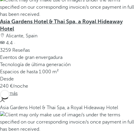
v
e
n
Asia Gardens Hotel & Thai Spa, a Royal Hideaway
t
Hotel
a
Alicante, Spain
n
4.4 ·
a
3259 Reseñas
e
Eventos de gran envergadura
m
Tecnología de última generación
e
Espacios de hasta 1.000 m²
r
Desde
g
240
/noche
e
Ver más
n
t
Asia Gardens Hotel & Thai Spa, a Royal Hideaway Hotel
e
.