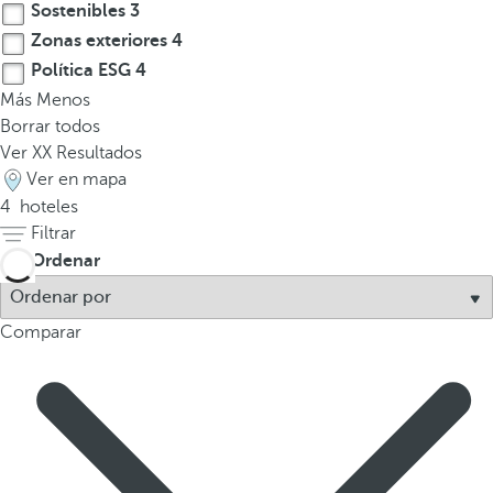
Sostenibles
3
a
Zonas exteriores
4
a
b
Política ESG
4
a
Más
Menos
j
Borrar todos
o
Ver
XX
Resultados
p
Ver en mapa
a
4
hoteles
r
Filtrar
a
Ordenar
n
a
Comparar
v
e
g
a
r
a
l