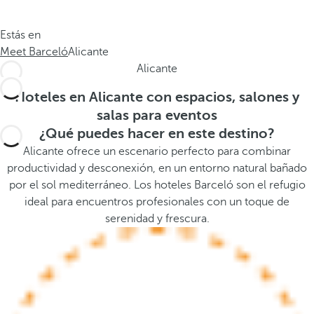
.
a
.
a
Estás en
.
b
Meet Barceló
Alicante
a
Alicante
j
o
Hoteles en Alicante con espacios, salones y
,
salas para eventos
s
¿Qué puedes hacer en este destino?
e
Alicante ofrece un escenario perfecto para combinar
a
productividad y desconexión, en un entorno natural bañado
b
por el sol mediterráneo. Los hoteles Barceló son el refugio
r
ideal para encuentros profesionales con un toque de
e
serenidad y frescura.
l
a
v
e
n
t