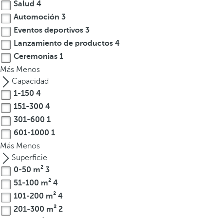
Salud
4
t
Automoción
3
e
Eventos deportivos
3
r
Lanzamiento de productos
4
e
Ceremonias
1
s
Más
,
Menos
p
Capacidad
u
1-150
4
e
151-300
4
d
301-600
1
e
601-1000
1
s
Más
Menos
p
Superficie
u
0-50 m²
3
l
51-100 m²
4
s
101-200 m²
4
a
201-300 m²
2
r