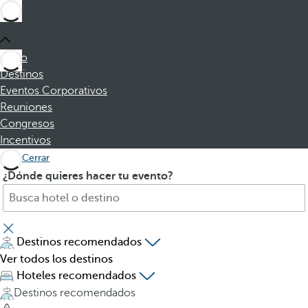
Inicio
Destinos
Eventos Corporativos
Reuniones
Congresos
Incentivos
Cerrar
B
A
¿Dónde quieres hacer tu evento?
u
l
s
p
c
u
a
l
Destinos recomendados
h
s
Ver todos los destinos
o
a
Hoteles recomendados
t
r
Destinos recomendados
e
l