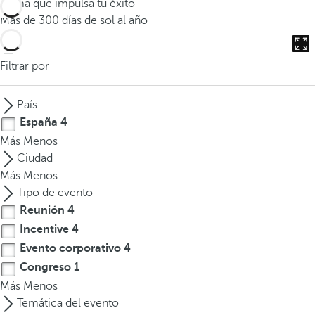
Clima que impulsa tu éxito
o
Más de 300 días de sol al año
d
u
c
Filtrar por
i
r
País
t
España
4
r
Más
Menos
e
Ciudad
s
Más
Menos
o
Tipo de evento
m
Reunión
4
á
Incentive
4
s
c
Evento corporativo
4
a
Congreso
1
r
Más
Menos
a
Temática del evento
c