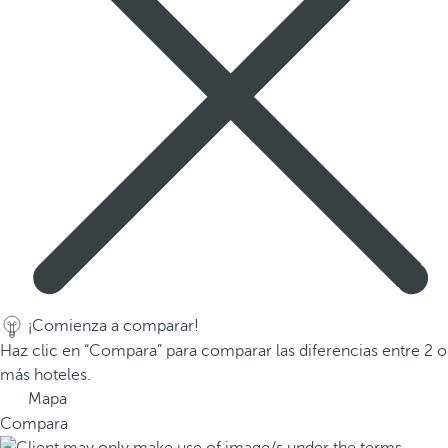
a
p
r
i
m
e
r
a
o
p
c
i
ó
¡Comienza a comparar!
n
Haz clic en “Compara” para comparar las diferencias entre 2 o
d
más hoteles.
e
Mapa
l
Compara
a