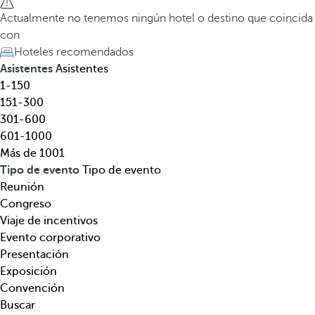
l
a
Actualmente no tenemos ningún hotel o destino que coincida
,
t
con
d
e
Hoteles recomendados
e
c
Asistentes
Asistentes
s
l
1-150
t
a
151-300
i
d
301-600
n
e
601-1000
o
f
Más de 1001
,
l
Tipo de evento
Tipo de evento
t
e
Reunión
e
c
Congreso
m
h
Viaje de incentivos
á
a
Evento corporativo
t
h
Presentación
i
a
Exposición
c
c
Convención
a
i
Buscar