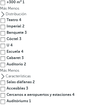
l
+300 m²
1
a
Más
Menos
t
Distribución
e
Teatro
4
c
Imperial
2
l
Banquete
3
a
Cóctel
3
d
U
4
e
Escuela
4
f
l
Cabaret
3
e
Auditorio
2
c
Más
Menos
h
Características
a
Salas diáfanas
2
h
Accesibles
3
a
Cercanos a aeropuertos y estaciones
4
c
Auditóriums
1
i