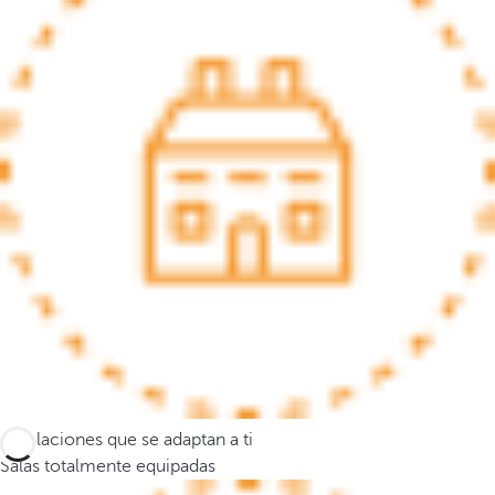
s
e
m
u
e
v
e
a
l
a
p
r
i
m
e
r
Instalaciones que se adaptan a ti
a
Salas totalmente equipadas
o