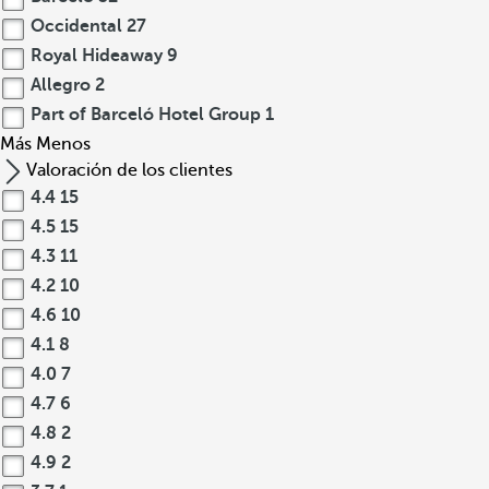
Occidental
27
Royal Hideaway
9
Allegro
2
Part of Barceló Hotel Group
1
Más
Menos
Valoración de los clientes
4.4
15
4.5
15
4.3
11
4.2
10
4.6
10
4.1
8
4.0
7
4.7
6
4.8
2
4.9
2