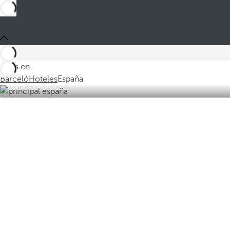
Estás en
Barceló
Hoteles
España