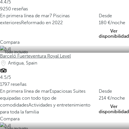
4.4/5
9250 reseñas
En primera línea de mar
7 Piscinas
Desde
exteriores
Reformado en 2022
180
/noche
Ver
disponibilidad
Compara
Todo incluido
Barceló Fuerteventura Royal Level
Antigua, Spain
4.5/5
1797 reseñas
En primera línea de mar
Espaciosas Suites
Desde
equipadas con todo tipo de
214
/noche
comodidades
Actividades y entretenimiento
Ver
disponibilidad
para toda la familia
Compara
Todo incluido