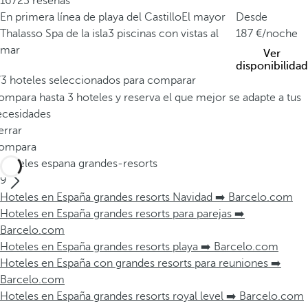
16723 reseñas
En primera línea de playa del Castillo
El mayor
Desde
Thalasso Spa de la isla
3 piscinas con vistas al
187
/noche
mar
Ver
disponibilidad
/3 hoteles seleccionados para comparar
mpara hasta 3 hoteles y reserva el que mejor se adapte a tus
ecesidades
errar
ompara
Hoteles espana grandes-resorts
9
Hoteles en España grandes resorts Navidad ➡️ Barcelo.com
Hoteles en España grandes resorts para parejas ➡️
Barcelo.com
Hoteles en España grandes resorts playa ➡️ Barcelo.com
Hoteles en España con grandes resorts para reuniones ➡️
Barcelo.com
Hoteles en España grandes resorts royal level ➡️ Barcelo.com