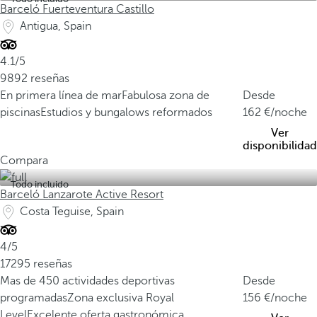
Barceló Fuerteventura Castillo
Antigua, Spain
4.1/5
9892 reseñas
En primera línea de mar
Fabulosa zona de
Desde
piscinas
Estudios y bungalows reformados
162
/noche
Ver
disponibilidad
Compara
Todo incluido
Barceló Lanzarote Active Resort
Costa Teguise, Spain
4/5
17295 reseñas
Mas de 450 actividades deportivas
Desde
programadas
Zona exclusiva Royal
156
/noche
Level
Excelente oferta gastronómica