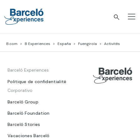
Skip
to
content
Barceló Experiences
B.com
B Experiences
España
Fuengirola
Activités
Barceló Experiences
Politique de confidentialité
Corporativo
Barceló Group
Barceló Foundation
Barceló Stories
Vacaciones Barceló