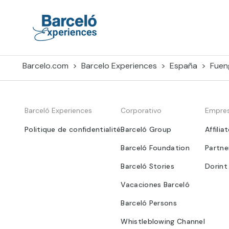
Skip
to
content
Barceló Experiences
Barcelo.com
Barcelo Experiences
España
Fuen
Barceló Experiences
Corporativo
Empre
Politique de confidentialité
Barceló Group
Affilia
Barceló Foundation
Partne
Barceló Stories
Dorint
Vacaciones Barceló
Barceló Persons
Whistleblowing Channel