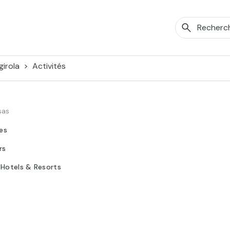
girola
Activités
sas
tes
rs
 Hotels & Resorts