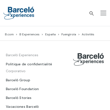
Skip
to
content
Barceló Experiences
B.com
B Experiences
España
Fuengirola
Activités
Barceló Experiences
Politique de confidentialité
Corporativo
Barceló Group
Barceló Foundation
Barceló Stories
Vacaciones Barceló