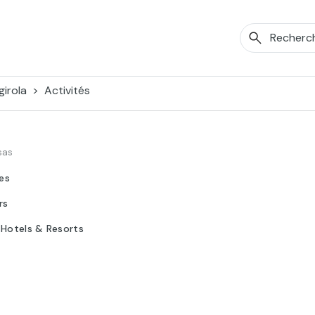
girola
Activités
sas
tes
rs
 Hotels & Resorts