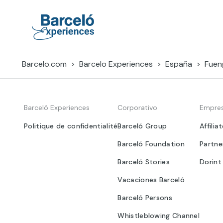
Skip
to
content
Barceló Experiences
Barcelo.com
Barcelo Experiences
España
Fuen
Barceló Experiences
Corporativo
Empre
Politique de confidentialité
Barceló Group
Affilia
Barceló Foundation
Partne
Barceló Stories
Dorint
Vacaciones Barceló
Barceló Persons
Whistleblowing Channel