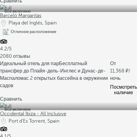
Сравнить
Все включено
Barceló Margaritas
Playa del Inglés, Spain
Отличное расположение
4.2/5
2080 отзывы
Идеальный отель для пар
Бесплатный
От
трансфер до Плайя-дель-Инглес и Дунас-де-
11,368
/
Маспаломас.
2 открытых бассейна в окружении
ночь
садов
Посмотреть
наличие
Сравнить
Все включено
Occidental Ibiza - All Inclusive
Port d'Es Torrent, Spain
4.1/5