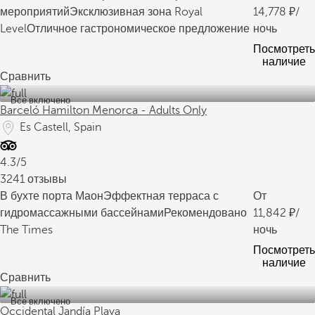
мероприятий
Эксклюзивная зона Royal
14,778
/
Level
Отличное гастрономическое предложение
ночь
Посмотреть
наличие
Сравнить
Все включено
Barceló Hamilton Menorca - Adults Only
Es Castell, Spain
4.3/5
3241 отзывы
В бухте порта Маон
Эффектная терраса с
От
гидромассажными бассейнами
Рекомендовано
11,842
/
The Times
ночь
Посмотреть
наличие
Сравнить
Все включено
Occidental Jandía Playa