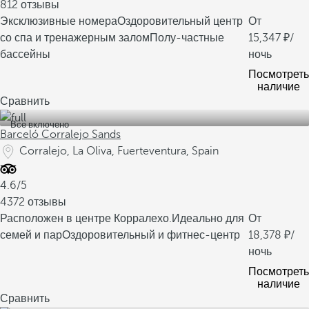
812 отзывы
Эксклюзивные номера
Оздоровительный центр
От
со спа и тренажерным залом
Полу-частные
15,347
/
бассейны
ночь
Посмотреть
наличие
Сравнить
Все включено
Barceló Corralejo Sands
Corralejo, La Oliva, Fuerteventura, Spain
4.6/5
4372 отзывы
Расположен в центре Корралехо.
Идеально для
От
семей и пар
Оздоровительный и фитнес-центр
18,378
/
ночь
Посмотреть
наличие
Сравнить