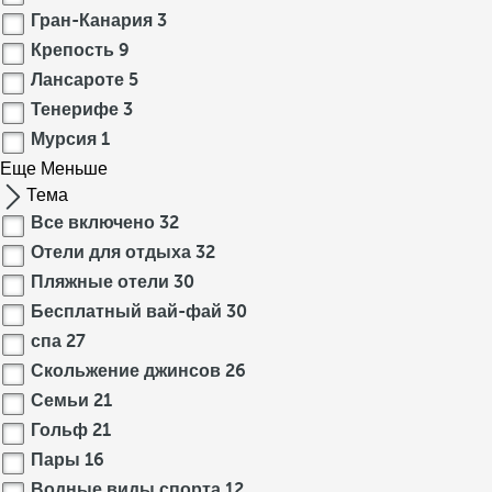
Гран-Канария
3
Крепость
9
Лансароте
5
Тенерифе
3
Мурсия
1
Еще
Меньше
Тема
Все включено
32
Отели для отдыха
32
Пляжные отели
30
Бесплатный вай-фай
30
спа
27
Скольжение джинсов
26
Семьи
21
Гольф
21
Пары
16
Водные виды спорта
12