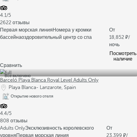
4.1/5
2622 отзывы
Первая морская линия
Номера у кромки
От
бассейна
оздоровительный центр со спа
18,852
/
ночь
Посмотреть
наличие
Сравнить
Все включено
Barceló Playa Blanca Royal Level Adults Only
Playa Blanca- Lanzarote, Spain
Открытие нового отеля
4.4/5
808 отзывы
Adults Only
Эксклюзивность королевского
От
уровня
Первая морская линия
23,399
/