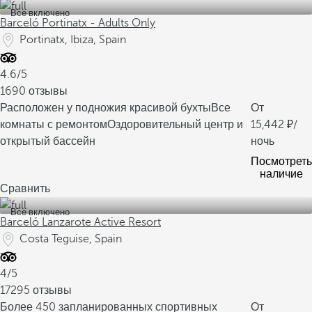
Все включено
Barceló Portinatx - Adults Only
Portinatx, Ibiza, Spain
4.6/5
1690 отзывы
Расположен у подножия красивой бухты
Все
От
комнаты с ремонтом
Оздоровительный центр и
15,442
/
открытый бассейн
ночь
Посмотреть
наличие
Сравнить
Все включено
Barceló Lanzarote Active Resort
Costa Teguise, Spain
4/5
17295 отзывы
Более 450 запланированных спортивных
От