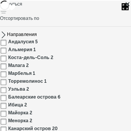
вернуться
Отсортировать по
Направления
Андалусия
5
Альмерия
1
Коста-дель-Соль
2
Малага
2
Марбелья
1
Торремолинос
1
Уэльва
2
Балеарские острова
6
Ибица
2
Майорка
2
Менорка
2
Канарский остров
20