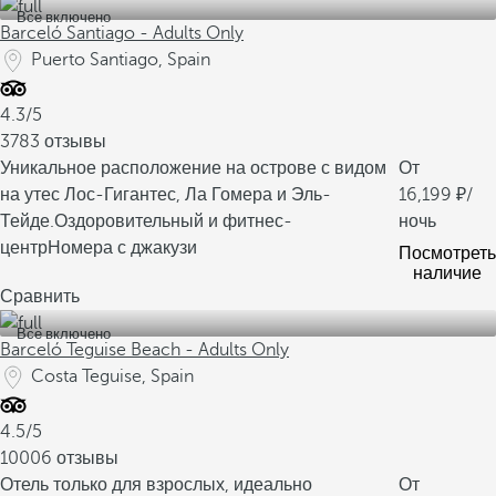
Все включено
Barceló Santiago - Adults Only
Puerto Santiago, Spain
4.3/5
3783 отзывы
Уникальное расположение на острове с видом
От
на утес Лос-Гигантес, Ла Гомера и Эль-
16,199
/
Тейде.
Оздоровительный и фитнес-
ночь
центр
Номера с джакузи
Посмотреть
наличие
Сравнить
Все включено
Barceló Teguise Beach - Adults Only
Costa Teguise, Spain
4.5/5
10006 отзывы
Отель только для взрослых, идеально
От