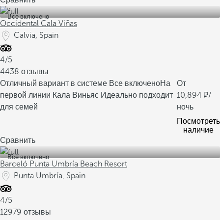
Сравнить
Все включено
Occidental Cala Viñas
Calvia, Spain
4/5
4438 отзывы
Отличный вариант в системе Все включено
На
От
первой линии Кала Виньяс
Идеально подходит
10,894
/
для семей
ночь
Посмотреть
наличие
Сравнить
Все включено
Barceló Punta Umbría Beach Resort
Punta Umbría, Spain
4/5
12979 отзывы