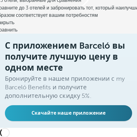
/3 отели, выбранные для сравнения
равните до 3 отелей и забронировать тот, который наилучш
бразом соответствует вашим потребностям
акрыть
равнить
С приложением Barceló вы
получите лучшую цену в
одном месте
Бронируйте в нашем приложении с my
Barceló Benefits и получите
дополнительную скидку 5%.
Скачайте наше приложение