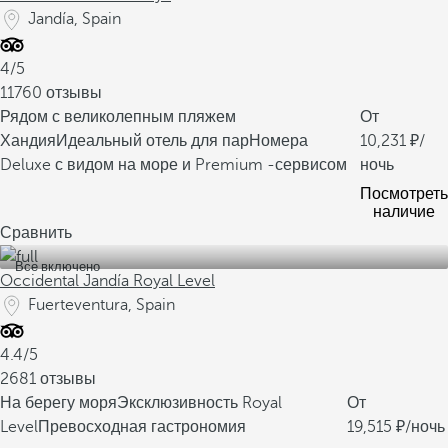
Jandía, Spain
4/5
11760 отзывы
Рядом с великолепным пляжем
От
Хандия
Идеальный отель для пар
Номера
10,231
/
Deluxe с видом на море и Premium -сервисом
ночь
Посмотреть
наличие
Сравнить
Все включено
Occidental Jandía Royal Level
Fuerteventura, Spain
4.4/5
2681 отзывы
На берегу моря
Эксклюзивность Royal
От
Level
Превосходная гастрономия
19,515
/ночь