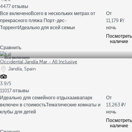
4477 отзывы
Все включено
Всего в нескольких метрах от
От
прекрасного пляжа Порт-дес-
11,179
/
Торрент
Идеально для всей семьи
ночь
Посмотреть
наличие
Сравнить
Все включено
Occidental Jandía Mar - All Inclusive
Jandía, Spain
3.9/5
11017 отзывы
Идеально для семейного отдыха
аквапарк
От
включен в стоимость
Тематические комнаты и
13,263
/
клубы для детей
ночь
Посмотреть
наличие