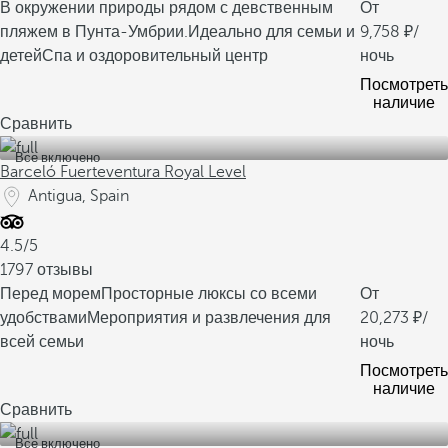
В окружении природы рядом с девственным
От
пляжем в Пунта-Умбрии.
Идеально для семьи и
9,758
/
детей
Спа и оздоровительный центр
ночь
Посмотреть
наличие
Сравнить
Все включено
Barceló Fuerteventura Royal Level
Antigua, Spain
4.5/5
1797 отзывы
Перед морем
Просторные люксы со всеми
От
удобствами
Мероприятия и развлечения для
20,273
/
всей семьи
ночь
Посмотреть
наличие
Сравнить
Все включено