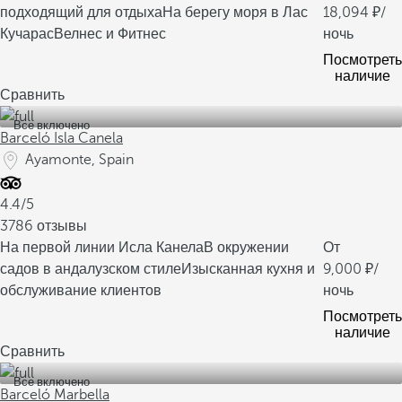
подходящий для отдыха
На берегу моря в Лас
18,094
/
Кучарас
Велнес и Фитнес
ночь
Посмотреть
наличие
Сравнить
Все включено
Barceló Isla Canela
Ayamonte, Spain
4.4/5
3786 отзывы
На первой линии Исла Канела
В окружении
От
садов в андалузском стиле
Изысканная кухня и
9,000
/
обслуживание клиентов
ночь
Посмотреть
наличие
Сравнить
Все включено
Barceló Marbella