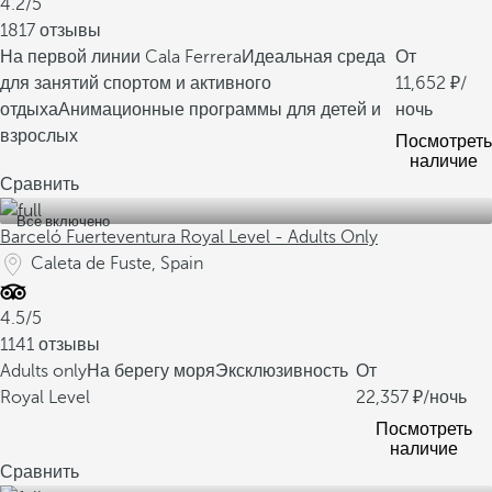
4.2/5
1817 отзывы
На первой линии Cala Ferrera
Идеальная среда
От
для занятий спортом и активного
11,652
/
отдыха
Анимационные программы для детей и
ночь
взрослых
Посмотреть
наличие
Сравнить
Все включено
Barceló Fuerteventura Royal Level - Adults Only
Caleta de Fuste, Spain
4.5/5
1141 отзывы
Adults only
На берегу моря
Эксклюзивность
От
Royal Level
22,357
/ночь
Посмотреть
наличие
Сравнить