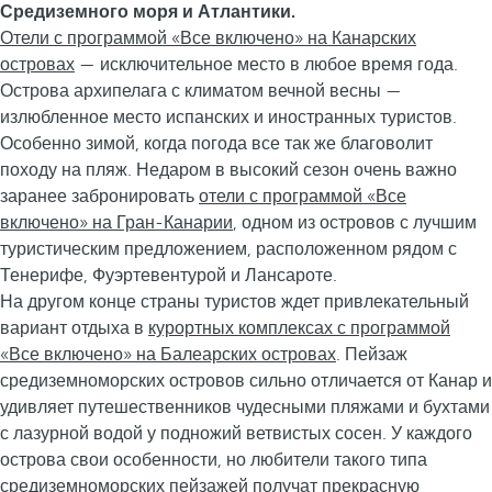
Средиземного моря и Атлантики.
Отели с программой «Все включено» на Канарских
островах
— исключительное место в любое время года.
Острова архипелага с климатом вечной весны —
излюбленное место испанских и иностранных туристов.
Особенно зимой, когда погода все так же благоволит
походу на пляж. Недаром в высокий сезон очень важно
заранее забронировать
отели с программой «Все
включено» на Гран-Канарии
, одном из островов с лучшим
туристическим предложением, расположенном рядом с
Тенерифе, Фуэртевентурой и Лансароте.
На другом конце страны туристов ждет привлекательный
вариант отдыха в
курортных комплексах с программой
«Все включено» на Балеарских островах
. Пейзаж
средиземноморских островов сильно отличается от Канар и
удивляет путешественников чудесными пляжами и бухтами
с лазурной водой у подножий ветвистых сосен. У каждого
острова свои особенности, но любители такого типа
средиземноморских пейзажей получат прекрасную