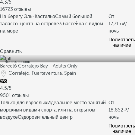
4.3/5
16723 отзывы
На берегу Эль-Кастильо
Самый большой
От
талассо-центр на острове
3 бассейна с видом
17,715
/
на море
ночь
Посмотреть
наличие
Сравнить
Все включено
Barceló Corralejo Bay - Adults Only
Corralejo, Fuerteventura, Spain
4.5/5
9501 отзывы
Только для взрослых
Идеальное место занятий
От
морскими видами спорта или на открытом
18,852
/
воздухе
Оздоровительный центр
ночь
Посмотреть
наличие