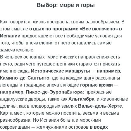
Выбор: море и горы
Как говорится, жизнь прекрасна своим разнообразием. В
этом смысле
отдых по программе «Все включено» в
Испании
предоставляет все необходимые условия для
того, чтобы впечатления от него оставались самые
замечательные.
В четырех основных туристических направлениях есть
нечто, ради чего путешественники стараются приехать
именно сюда.
Исторические маршруты — например,
Камино-де-Сантьяго
, где на каждом шагу рассыпаны
легенды и традиции; впечатляющие
горные кряжи —
например, Пикос-де-ЭуропаEuropa
; прекрасные
андалузские дворцы, такие как
Альгамбра
, и живописные
долины, как в плодородных землях
Валье-дель-Херте
,
Карта мест, которые можно посетить, весьма и весьма
разнообразна. Но Испания богата и морскими
сокровищами — жемчужинами островов
в водах