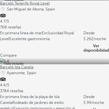
Barceló Tenerife Royal Level
San Miguel de Abona, Spain
4.7/5
768 reseñas
En primera línea de mar
Exclusividad Royal
Desde
Level
Excelente gastronomía
262
/noche
Ver
disponibilidad
Compare
Todo incluido
Barceló Isla Canela
Ayamonte, Spain
4.4/5
3784 reseñas
En primera línea de la playa de Isla
Desde
Canela
Rodeado de jardines de estilo
99
/noche
andaluz
Exquisita gastronomía y atención al