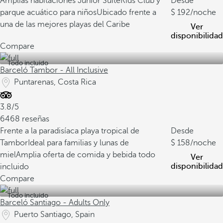
Amplias habitaciones Junior Suite
Kids Club y
Desde
parque acuático para niños
Ubicado frente a
192
/noche
una de las mejores playas del Caribe
Ver
disponibilidad
Compare
Todo incluido
Barceló Tambor - All Inclusive
Puntarenas, Costa Rica
3.8/5
6468 reseñas
Frente a la paradisíaca playa tropical de
Desde
Tambor
Ideal para familias y lunas de
158
/noche
miel
Amplia oferta de comida y bebida todo
Ver
disponibilidad
incluido
Compare
Todo incluido
Barceló Santiago - Adults Only
Puerto Santiago, Spain