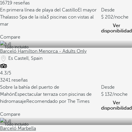
16719 reseñas
En primera línea de playa del Castillo
El mayor
Desde
Thalasso Spa de la isla
3 piscinas con vistas al
202
/noche
mar
Ver
disponibilidad
Compare
Todo incluido
Barceló Hamilton Menorca - Adults Only
Es Castell, Spain
4.3/5
3241 reseñas
Sobre la bahía del puerto de
Desde
Mahón
Espectacular terraza con piscinas de
132
/noche
hidromasaje
Recomendado por The Times
Ver
disponibilidad
Compare
Todo incluido
Barceló Marbella