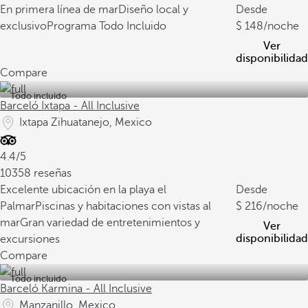
En primera línea de mar
Diseño local y
Desde
exclusivo
Programa Todo Incluido
148
/noche
Ver
disponibilidad
Compare
Todo incluido
Barceló Ixtapa - All Inclusive
Ixtapa Zihuatanejo, Mexico
4.4/5
10358 reseñas
Excelente ubicación en la playa el
Desde
Palmar
Piscinas y habitaciones con vistas al
216
/noche
mar
Gran variedad de entretenimientos y
Ver
disponibilidad
excursiones
Compare
Todo incluido
Barceló Karmina - All Inclusive
Manzanillo, Mexico