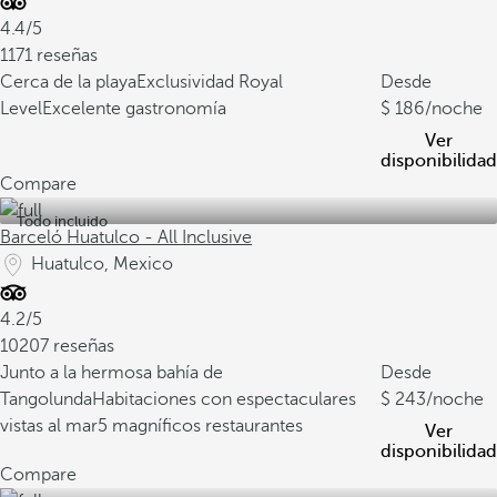
4.4/5
1171 reseñas
Cerca de la playa
Exclusividad Royal
Desde
Level
Excelente gastronomía
186
/noche
Ver
disponibilidad
Compare
Todo incluido
Barceló Huatulco - All Inclusive
Huatulco, Mexico
4.2/5
10207 reseñas
Junto a la hermosa bahía de
Desde
Tangolunda
Habitaciones con espectaculares
243
/noche
vistas al mar
5 magníficos restaurantes
Ver
disponibilidad
Compare