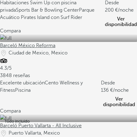
Habitaciones Swim Up con piscina
Desde
privada
Sports Bar & Bowling Center
Parque
200
/noche
Acuático Pirates Island con Surf Rider
Ver
disponibilidad
Compara
Barceló México Reforma
Ciudad de Mexico, Mexico
4.3/5
3848 reseñas
Excelente ubicación
Cento Wellness y
Desde
Fitness
Piscina
136
/noche
Ver
disponibilidad
Compara
Todo incluido
Barceló Puerto Vallarta - All Inclusive
Puerto Vallarta, Mexico