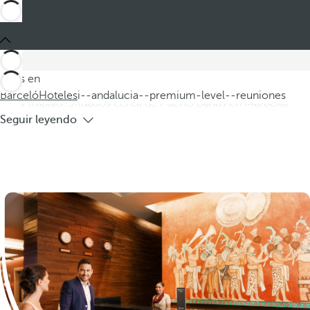
Barceló
Hoteles
i--andalucia--premium-level--reuniones
Hoteles en Andalucía premium level
para reuniones
Descubra nuestros hoteles en Andalucía premium level,
Estás en
perfectos para una escapada a Andalucía que combine placer
Barceló
Hoteles
i--andalucia--premium-level--reuniones
y trabajo. Situados cerca de Puerto Banús en Marbella,
Seguir leyendo