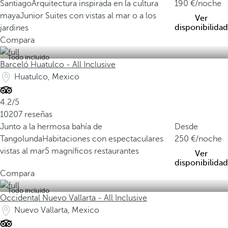
Santiago
Arquitectura inspirada en la cultura
190
/noche
maya
Junior Suites con vistas al mar o a los
Ver
disponibilidad
jardines
Compara
Todo incluido
Barceló Huatulco - All Inclusive
Huatulco, Mexico
4.2/5
10207 reseñas
Junto a la hermosa bahía de
Desde
Tangolunda
Habitaciones con espectaculares
250
/noche
vistas al mar
5 magníficos restaurantes
Ver
disponibilidad
Compara
Todo incluido
Occidental Nuevo Vallarta - All Inclusive
Nuevo Vallarta, Mexico