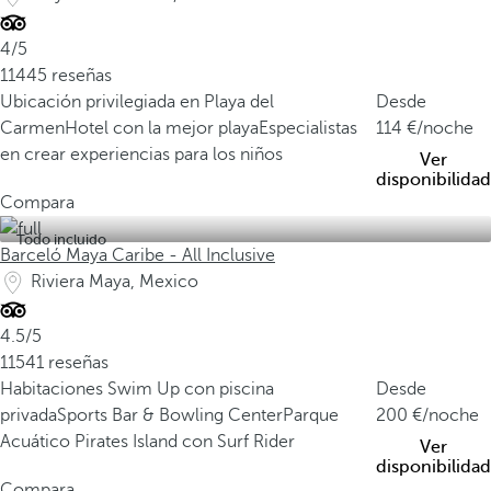
4/5
11445 reseñas
Ubicación privilegiada en Playa del
Desde
Carmen
Hotel con la mejor playa
Especialistas
114
/noche
en crear experiencias para los niños
Ver
disponibilidad
Compara
Todo incluido
Barceló Maya Caribe - All Inclusive
Riviera Maya, Mexico
4.5/5
11541 reseñas
Habitaciones Swim Up con piscina
Desde
privada
Sports Bar & Bowling Center
Parque
200
/noche
Acuático Pirates Island con Surf Rider
Ver
disponibilidad
Compara