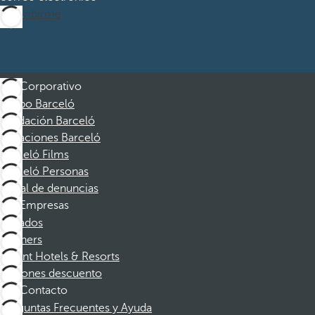
Suscribirme
Corporativo
Grupo Barceló
Fundación Barceló
Vacaciones Barceló
Barceló Films
Barceló Personas
Canal de denuncias
Empresas
Afiliados
Partners
Dorint Hotels & Resorts
Cupones descuento
Contacto
Preguntas Frecuentes y Ayuda