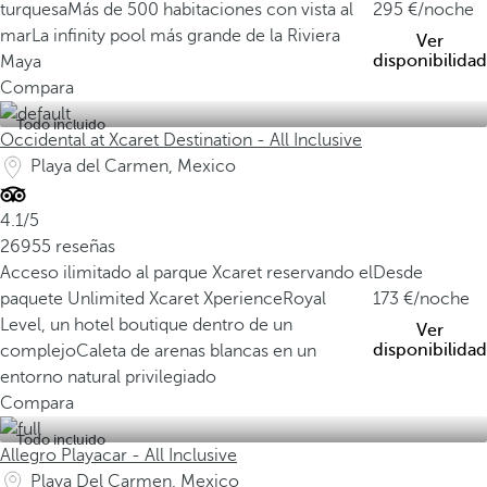
turquesa
Más de 500 habitaciones con vista al
295
/noche
mar
La infinity pool más grande de la Riviera
Ver
disponibilidad
Maya
Compara
Todo incluido
Occidental at Xcaret Destination - All Inclusive
Playa del Carmen, Mexico
4.1/5
26955 reseñas
Acceso ilimitado al parque Xcaret reservando el
Desde
paquete Unlimited Xcaret Xperience
Royal
173
/noche
Level, un hotel boutique dentro de un
Ver
disponibilidad
complejo
Caleta de arenas blancas en un
entorno natural privilegiado
Compara
Todo incluido
Allegro Playacar - All Inclusive
Playa Del Carmen, Mexico