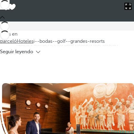
Barceló
Hoteles
i--bodas--golf--grandes-resorts
Hoteles para bodas con golf en grandes
resorts
Descubra nuestros hoteles para bodas en grandes resorts,
Estás en
donde podrá celebrar su unión en un entorno idílico. Estos
Barceló
Hoteles
i--bodas--golf--grandes-resorts
hoteles son perfectos para casados que buscan
Seguir leyendo