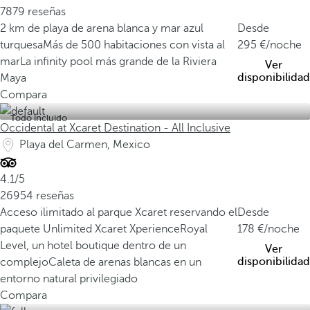
7879 reseñas
2 km de playa de arena blanca y mar azul
Desde
turquesa
Más de 500 habitaciones con vista al
295
/noche
mar
La infinity pool más grande de la Riviera
Ver
disponibilidad
Maya
Compara
Todo incluido
Occidental at Xcaret Destination - All Inclusive
Playa del Carmen, Mexico
4.1/5
26954 reseñas
Acceso ilimitado al parque Xcaret reservando el
Desde
paquete Unlimited Xcaret Xperience
Royal
178
/noche
Level, un hotel boutique dentro de un
Ver
disponibilidad
complejo
Caleta de arenas blancas en un
entorno natural privilegiado
Compara