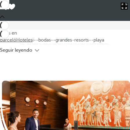
Barceló
Hoteles
i--bodas--grandes-resorts--playa
Hoteles para bodas en grandes resorts
en playa
Descubra nuestros hoteles para celebrar bodas en grandes
Estás en
resorts de playa, donde cada detalle está diseñado para hacer
Barceló
Hoteles
i--bodas--grandes-resorts--playa
de su día especial un momento inolvidable.
Seguir leyendo