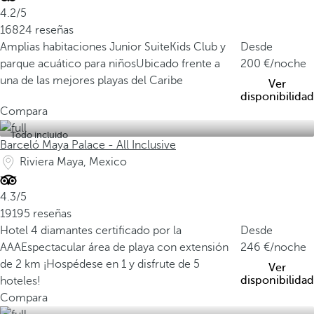
4.2/5
16824 reseñas
Amplias habitaciones Junior Suite
Kids Club y
Desde
parque acuático para niños
Ubicado frente a
200
/noche
una de las mejores playas del Caribe
Ver
disponibilidad
Compara
Todo incluido
Barceló Maya Palace - All Inclusive
Riviera Maya, Mexico
4.3/5
19195 reseñas
Hotel 4 diamantes certificado por la
Desde
AAA
Espectacular área de playa con extensión
246
/noche
de 2 km
¡Hospédese en 1 y disfrute de 5
Ver
disponibilidad
hoteles!
Compara