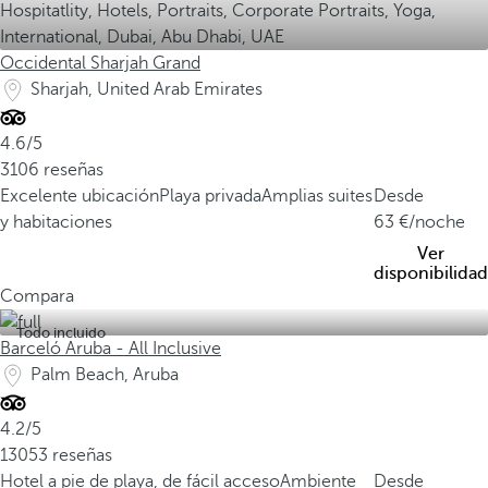
Occidental Sharjah Grand
Sharjah, United Arab Emirates
4.6/5
3106 reseñas
Excelente ubicación
Playa privada
Amplias suites
Desde
y habitaciones
63
/noche
Ver
disponibilidad
Compara
Todo incluido
Barceló Aruba - All Inclusive
Palm Beach, Aruba
4.2/5
13053 reseñas
Hotel a pie de playa, de fácil acceso
Ambiente
Desde