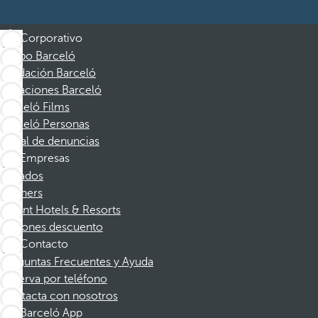
Corporativo
Grupo Barceló
Fundación Barceló
Vacaciones Barceló
Barceló Films
Barceló Personas
Canal de denuncias
Empresas
Afiliados
Partners
Dorint Hotels & Resorts
Cupones descuento
Contacto
Preguntas Frecuentes y Ayuda
Reserva por teléfono
Contacta con nosotros
Barceló App