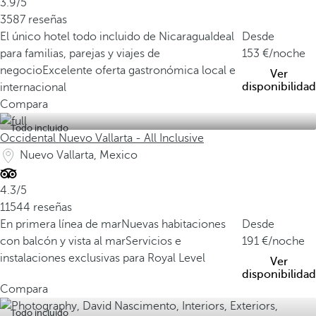
3.9/5
3587 reseñas
El único hotel todo incluido de Nicaragua
Ideal
Desde
para familias, parejas y viajes de
153
/noche
negocio
Excelente oferta gastronómica local e
Ver
disponibilidad
internacional
Compara
Todo incluido
Occidental Nuevo Vallarta - All Inclusive
Nuevo Vallarta, Mexico
4.3/5
11544 reseñas
En primera línea de mar
Nuevas habitaciones
Desde
con balcón y vista al mar
Servicios e
191
/noche
instalaciones exclusivas para Royal Level
Ver
disponibilidad
Compara
Todo incluido