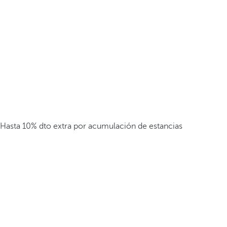
Hasta 10% dto extra por acumulación de estancias