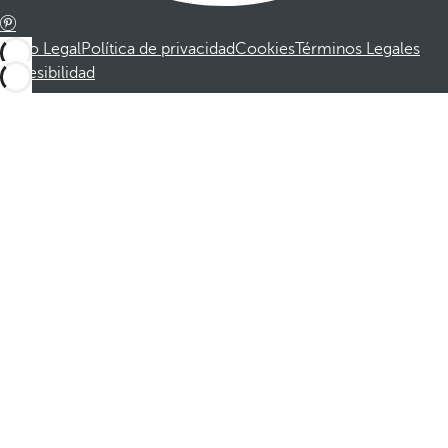
Aviso Legal
Política de privacidad
Cookies
Términos Legales
Accesibilidad