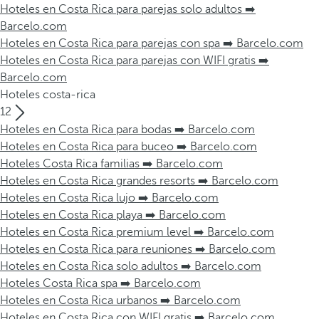
Hoteles en Costa Rica para parejas solo adultos ➡️
Barcelo.com
Hoteles en Costa Rica para parejas con spa ➡️ Barcelo.com
Hoteles en Costa Rica para parejas con WIFI gratis ➡️
Barcelo.com
Hoteles costa-rica
12
Hoteles en Costa Rica para bodas ➡️ Barcelo.com
Hoteles en Costa Rica para buceo ➡️ Barcelo.com
Hoteles Costa Rica familias ➡️ Barcelo.com
Hoteles en Costa Rica grandes resorts ➡️ Barcelo.com
Hoteles en Costa Rica lujo ➡️ Barcelo.com
Hoteles en Costa Rica playa ➡️ Barcelo.com
Hoteles en Costa Rica premium level ➡️ Barcelo.com
Hoteles en Costa Rica para reuniones ➡️ Barcelo.com
Hoteles en Costa Rica solo adultos ➡️ Barcelo.com
Hoteles Costa Rica spa ➡️ Barcelo.com
Hoteles en Costa Rica urbanos ➡️ Barcelo.com
Hoteles en Costa Rica con WIFI gratis ➡️ Barcelo.com