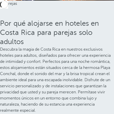
Por qué alojarse en hoteles en
Costa Rica para parejas solo
adultos
Descubra la magia de Costa Rica en nuestros exclusivos
hoteles para adultos, diseñados para ofrecer una experiencia
de intimidad y confort. Perfectos para una noche romántica,
estos alojamientos están situados cerca de la hermosa Playa
Conchal, donde el sonido del mar y la brisa tropical crean el
ambiente ideal para una escapada inolvidable. Disfrute de un
servicio personalizado y de instalaciones que garantizan la
privacidad que usted y su pareja merecen. Permítase vivir
momentos únicos en un entorno que combina lujo y
naturaleza, haciendo de su estancia una experiencia
realmente especial.