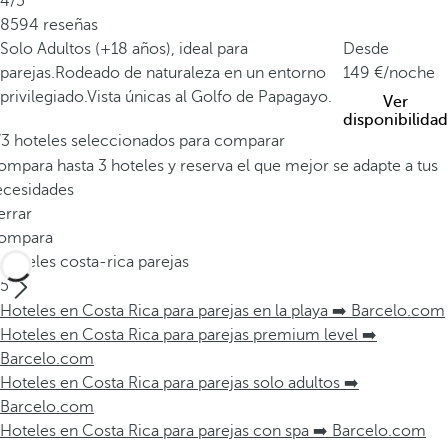
4/5
8594 reseñas
Solo Adultos (+18 años), ideal para
Desde
parejas.
Rodeado de naturaleza en un entorno
149
/noche
privilegiado.
Vista únicas al Golfo de Papagayo.
Ver
disponibilidad
/3 hoteles seleccionados para comparar
mpara hasta 3 hoteles y reserva el que mejor se adapte a tus
ecesidades
errar
ompara
Hoteles costa-rica parejas
5
Hoteles en Costa Rica para parejas en la playa ➡️ Barcelo.com
Hoteles en Costa Rica para parejas premium level ➡️
Barcelo.com
Hoteles en Costa Rica para parejas solo adultos ➡️
Barcelo.com
Hoteles en Costa Rica para parejas con spa ➡️ Barcelo.com