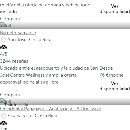
miel
Amplia oferta de comida y bebida todo
Ver
disponibilidad
incluido
Compara
Barceló San José
San Jose, Costa Rica
4/5
3244 reseñas
Ubicado entre el aeropuerto y la ciudad de San
Desde
José
Centro Wellness y amplia oferta
76
/noche
deportiva
Piscina al aire libre
Ver
disponibilidad
Compara
Todo incluido
Occidental Papagayo - Adults only - All Inclusive
Guanacaste, Costa Rica