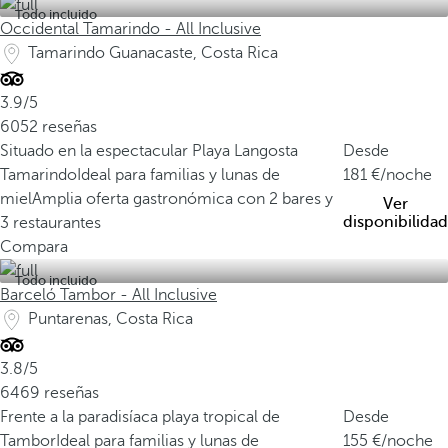
Todo incluido
Occidental Tamarindo - All Inclusive
Tamarindo Guanacaste, Costa Rica
3.9/5
6052 reseñas
Situado en la espectacular Playa Langosta
Desde
Tamarindo
Ideal para familias y lunas de
181
/noche
miel
Amplia oferta gastronómica con 2 bares y
Ver
disponibilidad
3 restaurantes
Compara
Todo incluido
Barceló Tambor - All Inclusive
Puntarenas, Costa Rica
3.8/5
6469 reseñas
Frente a la paradisíaca playa tropical de
Desde
Tambor
Ideal para familias y lunas de
155
/noche