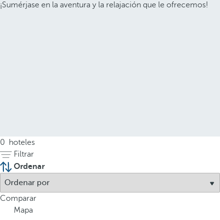
¡Sumérjase en la aventura y la relajación que le ofrecemos!
0
hoteles
Filtrar
Ordenar
Comparar
Mapa