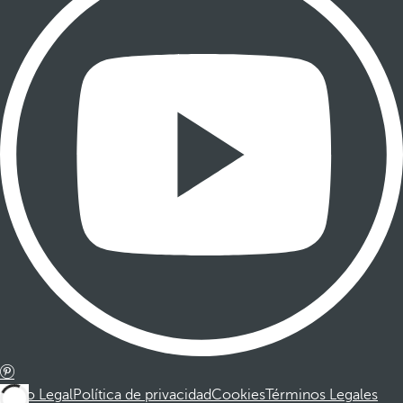
Aviso Legal
Política de privacidad
Cookies
Términos Legales