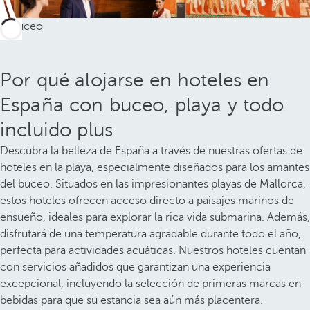
Por qué alojarse en hoteles en
España con buceo, playa y todo
incluido plus
Descubra la belleza de España a través de nuestras ofertas de
hoteles en la playa, especialmente diseñados para los amantes
del buceo. Situados en las impresionantes playas de Mallorca,
estos hoteles ofrecen acceso directo a paisajes marinos de
ensueño, ideales para explorar la rica vida submarina. Además,
disfrutará de una temperatura agradable durante todo el año,
perfecta para actividades acuáticas. Nuestros hoteles cuentan
con servicios añadidos que garantizan una experiencia
excepcional, incluyendo la selección de primeras marcas en
bebidas para que su estancia sea aún más placentera.