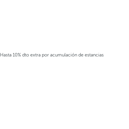
Hasta 10% dto extra por acumulación de estancias