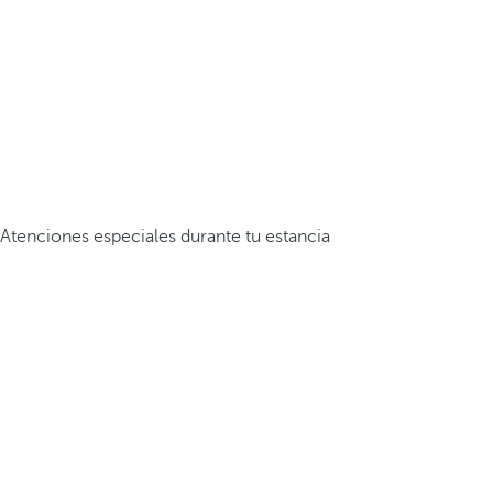
Atenciones especiales durante tu estancia