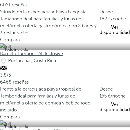
6051 reseñas
Situado en la espectacular Playa Langosta
Desde
Tamarindo
Ideal para familias y lunas de
182
/noche
miel
Amplia oferta gastronómica con 2 bares y
Ver
disponibilidad
3 restaurantes
Compara
Todo incluido
Barceló Tambor - All Inclusive
Puntarenas, Costa Rica
3.8/5
6468 reseñas
Frente a la paradisíaca playa tropical de
Desde
Tambor
Ideal para familias y lunas de
155
/noche
miel
Amplia oferta de comida y bebida todo
Ver
disponibilidad
incluido
Compara
Todo incluido