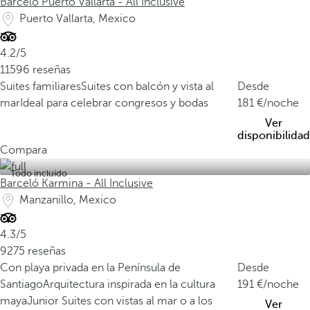
Barceló Puerto Vallarta - All Inclusive
Puerto Vallarta, Mexico
4.2/5
11596 reseñas
Suites familiares
Suites con balcón y vista al
Desde
mar
Ideal para celebrar congresos y bodas
181
/noche
Ver
disponibilidad
Compara
Todo incluido
Barceló Karmina - All Inclusive
Manzanillo, Mexico
4.3/5
9275 reseñas
Con playa privada en la Península de
Desde
Santiago
Arquitectura inspirada en la cultura
191
/noche
maya
Junior Suites con vistas al mar o a los
Ver