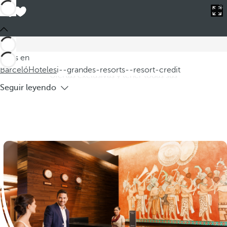
Barceló
Hoteles
i--grandes-resorts--resort-credit
Hoteles en grandes resorts con resort
credit
Descubre los hoteles en grandes resorts que ofrecen la
Estás en
opción de resort credit. Esta modalidad le permite disfrutar de
Barceló
Hoteles
i--grandes-resorts--resort-credit
ofertas exclusivas y tener todas sus
Seguir leyendo