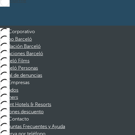
Suscribirme
Corporativo
Grupo Barceló
Fundación Barceló
Vacaciones Barceló
Barceló Films
Barceló Personas
Canal de denuncias
Empresas
Afiliados
Partners
Dorint Hotels & Resorts
Cupones descuento
Contacto
Preguntas Frecuentes y Ayuda
Reserva por teléfono