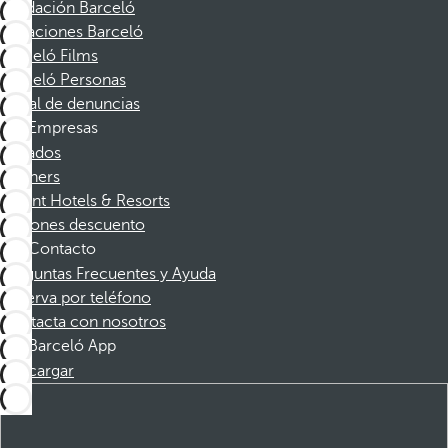
Fundación Barceló
Vacaciones Barceló
Barceló Films
Barceló Personas
Canal de denuncias
Empresas
Afiliados
Partners
Dorint Hotels & Resorts
Cupones descuento
Contacto
Preguntas Frecuentes y Ayuda
Reserva por teléfono
Contacta con nosotros
Barceló App
Descargar