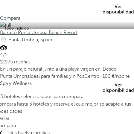
Ver
disponibilidad
Compara
Todo incluido
Barceló Punta Umbría Beach Resort
Punta Umbría, Spain
4/5
12975 reseñas
En un paraje natural junto a una playa virgen en
Desde
Punta Umbría
Ideal para familias y niños
Centro
103
/noche
Spa y Wellness
Ver
disponibilidad
/3 hoteles seleccionados para comparar
mpara hasta 3 hoteles y reserva el que mejor se adapte a tus
ecesidades
errar
ompara
Hoteles huelva familias