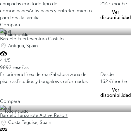
equipadas con todo tipo de
214
/noche
comodidades
Actividades y entretenimiento
Ver
disponibilidad
para toda la familia
Compara
Todo incluido
Barceló Fuerteventura Castillo
Antigua, Spain
4.1/5
9892 reseñas
En primera línea de mar
Fabulosa zona de
Desde
piscinas
Estudios y bungalows reformados
162
/noche
Ver
disponibilidad
Compara
Todo incluido
Barceló Lanzarote Active Resort
Costa Teguise, Spain