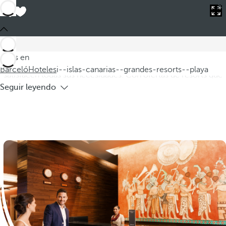
Barceló
Hoteles
i--islas-canarias--grandes-resorts--playa
Hoteles en Islas Canarias, grandes
resorts en playa
Descubra nuestros impresionantes hoteles en las Islas
Estás en
Canarias, donde encontrará grandes resorts en la playa que
Barceló
Hoteles
i--islas-canarias--grandes-resorts--playa
satisfacen todas sus necesidades. Con ofertas de resorts que
Seguir leyendo