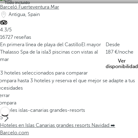
Todo incluido
Barceló Fuerteventura Mar
Antigua, Spain
4.3/5
16727 reseñas
En primera línea de playa del Castillo
El mayor
Desde
Thalasso Spa de la isla
3 piscinas con vistas al
187
/noche
mar
Ver
disponibilidad
/3 hoteles seleccionados para comparar
mpara hasta 3 hoteles y reserva el que mejor se adapte a tus
ecesidades
errar
ompara
Hoteles islas-canarias grandes-resorts
5
Hoteles en Islas Canarias grandes resorts Navidad ➡️
Barcelo.com