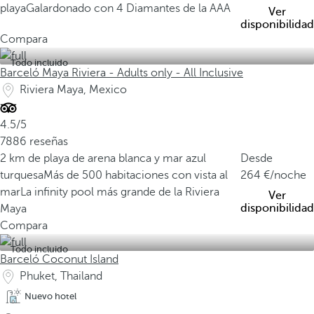
playa
Galardonado con 4 Diamantes de la AAA
Ver
disponibilidad
Compara
Todo incluido
Barceló Maya Riviera - Adults only - All Inclusive
Riviera Maya, Mexico
4.5/5
7886 reseñas
2 km de playa de arena blanca y mar azul
Desde
turquesa
Más de 500 habitaciones con vista al
264
/noche
mar
La infinity pool más grande de la Riviera
Ver
disponibilidad
Maya
Compara
Todo incluido
Barceló Coconut Island
Phuket, Thailand
Nuevo hotel