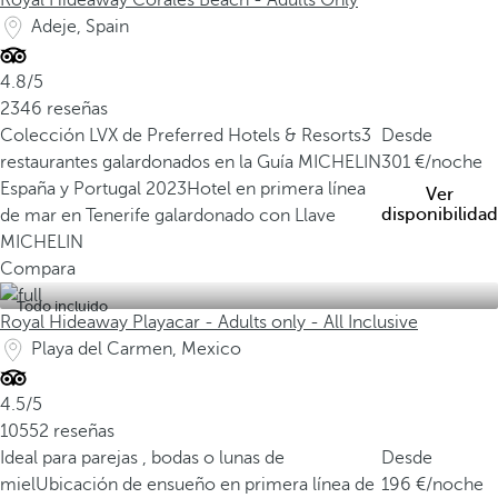
Royal Hideaway Corales Beach - Adults Only
Adeje, Spain
4.8/5
2346 reseñas
Colección LVX de Preferred Hotels & Resorts
3
Desde
restaurantes galardonados en la Guía MICHELIN
301
/noche
España y Portugal 2023
Hotel en primera línea
Ver
disponibilidad
de mar en Tenerife galardonado con Llave
MICHELIN
Compara
Todo incluido
Royal Hideaway Playacar - Adults only - All Inclusive
Playa del Carmen, Mexico
4.5/5
10552 reseñas
Ideal para parejas , bodas o lunas de
Desde
miel
Ubicación de ensueño en primera línea de
196
/noche