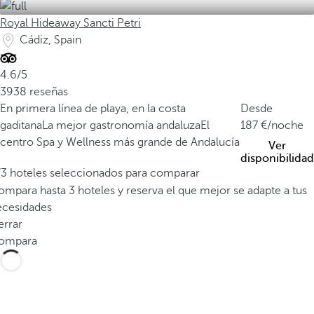
Royal Hideaway Sancti Petri
Cádiz, Spain
4.6/5
3938 reseñas
En primera línea de playa, en la costa
Desde
gaditana
La mejor gastronomía andaluza
El
187
/noche
centro Spa y Wellness más grande de Andalucía
Ver
disponibilidad
/3 hoteles seleccionados para comparar
mpara hasta 3 hoteles y reserva el que mejor se adapte a tus
ecesidades
errar
ompara