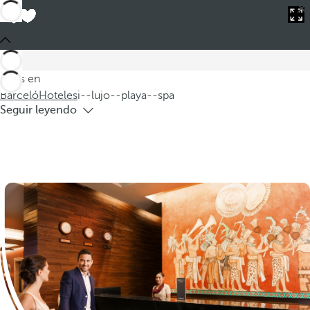
Estás en
Barceló
Hoteles
i--lujo--playa--spa
Hoteles de lujo en playa con spa
Descubra nuestros exclusivos hoteles de lujo en la playa,
donde cada estancia se convierte en una experiencia
Estás en
inolvidable. Nuestras habitaciones de hotel de lujo están
Barceló
Hoteles
i--lujo--playa--spa
Seguir leyendo