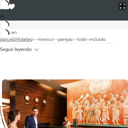
Barceló
Hoteles
i--mexico--parejas--todo-incluido
Hoteles en México para parejas todo
incluido
¿Está pensando en un fin de semana romántico? Le invitamos
Estás en
a descubrir nuestros hoteles para parejas todo incluido en
Barceló
Hoteles
i--mexico--parejas--todo-incluido
México. Nuestros alojamientos cuentan con todas
Seguir leyendo