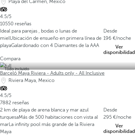
Playa del Carmen, Mexico
4.5/5
10550 reseñas
Ideal para parejas , bodas o lunas de
Desde
miel
Ubicación de ensueño en primera línea de
196
/noche
playa
Galardonado con 4 Diamantes de la AAA
Ver
disponibilidad
Compara
Todo incluido
Barceló Maya Riviera - Adults only - All Inclusive
Riviera Maya, Mexico
4.5/5
7882 reseñas
2 km de playa de arena blanca y mar azul
Desde
turquesa
Más de 500 habitaciones con vista al
295
/noche
mar
La infinity pool más grande de la Riviera
Ver
disponibilidad
Maya