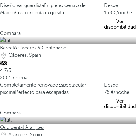
Diseño vanguardista
En pleno centro de
Desde
Madrid
Gastronomía exquisita
168
/noche
Ver
disponibilidad
Compara
Barceló Cáceres V Centenario
Cáceres, Spain
4.7/5
2065 reseñas
Completamente renovado
Espectacular
Desde
piscina
Perfecto para escapadas
76
/noche
Ver
disponibilidad
Compara
Occidental Aranjuez
Aranjuez, Spain