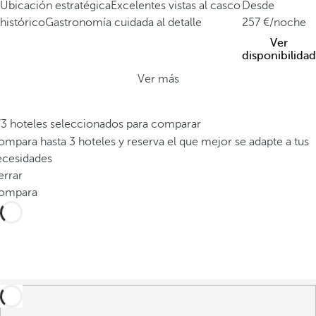
Ubicación estratégica
Excelentes vistas al casco
Desde
histórico
Gastronomía cuidada al detalle
257
/noche
Ver
disponibilidad
Ver más
/3 hoteles seleccionados para comparar
mpara hasta 3 hoteles y reserva el que mejor se adapte a tus
ecesidades
errar
ompara