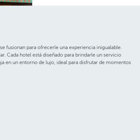
 se fusionan para ofrecerle una experiencia inigualable.
ar. Cada hotel está diseñado para brindarle un servicio
ja en un entorno de lujo, ideal para disfrutar de momentos