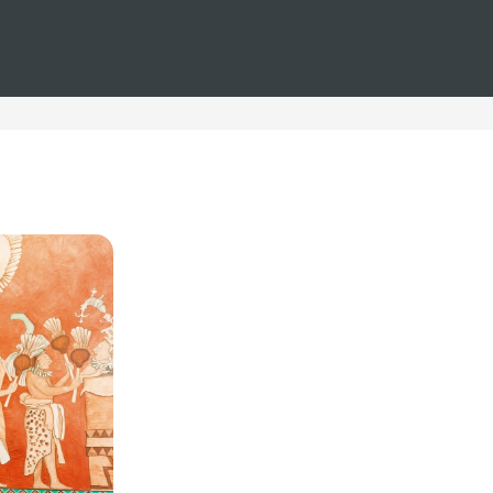
o
dable. Situados en lugares privilegiados