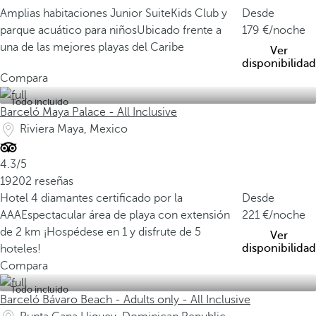
Amplias habitaciones Junior Suite
Kids Club y
Desde
parque acuático para niños
Ubicado frente a
179
/noche
una de las mejores playas del Caribe
Ver
disponibilidad
Compara
Todo incluido
Barceló Maya Palace - All Inclusive
Riviera Maya, Mexico
4.3/5
19202 reseñas
Hotel 4 diamantes certificado por la
Desde
AAA
Espectacular área de playa con extensión
221
/noche
de 2 km
¡Hospédese en 1 y disfrute de 5
Ver
disponibilidad
hoteles!
Compara
Todo incluido
Barceló Bávaro Beach - Adults only - All Inclusive