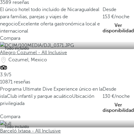
3589 reseñas
El único hotel todo incluido de Nicaragua
Ideal
Desde
para familias, parejas y viajes de
153
/noche
negocio
Excelente oferta gastronómica local e
Ver
disponibilidad
internacional
Compara
Todo incluido
Allegro Cozumel - All Inclusive
Cozumel, Mexico
3.9/5
10871 reseñas
Programa Ultimate Dive Experience único en la
Desde
isla
Club infantil y parque acuático
Ubicación
130
/noche
privilegiada
Ver
disponibilidad
Compara
Todo incluido
Barceló Ixtapa - All Inclusive