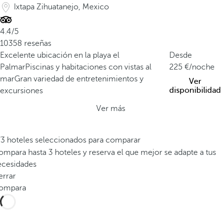
Ixtapa Zihuatanejo, Mexico
4.4/5
10358 reseñas
Excelente ubicación en la playa el
Desde
Palmar
Piscinas y habitaciones con vistas al
225
/noche
mar
Gran variedad de entretenimientos y
Ver
disponibilidad
excursiones
Ver más
/3 hoteles seleccionados para comparar
mpara hasta 3 hoteles y reserva el que mejor se adapte a tus
ecesidades
errar
ompara