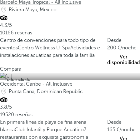
Barceló Maya Tropical - All Inclusive
Riviera Maya, Mexico
4.3/5
10166 reseñas
Centro de convenciones para todo tipo de
Desde
eventos
Centro Wellness U-Spa
Actividades e
200
/noche
instalaciones acuáticas para toda la familia
Ver
disponibilidad
Compara
Todo incluido
Occidental Caribe - All Inclusive
Punta Cana, Dominican Republic
3.8/5
19520 reseñas
En primera línea de playa de fina arena
Desde
blanca
Club Infantil y Parque Acuático
7
165
/noche
restaurantes con exquisita gastronomía
Ver