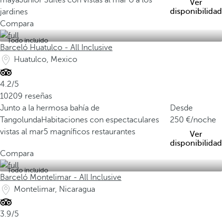
maya
Junior Suites con vistas al mar o a los
Ver
disponibilidad
jardines
Compara
Todo incluido
Barceló Huatulco - All Inclusive
Huatulco, Mexico
4.2/5
10209 reseñas
Junto a la hermosa bahía de
Desde
Tangolunda
Habitaciones con espectaculares
250
/noche
vistas al mar
5 magníficos restaurantes
Ver
disponibilidad
Compara
Todo incluido
Barceló Montelimar - All Inclusive
Montelimar, Nicaragua
3.9/5