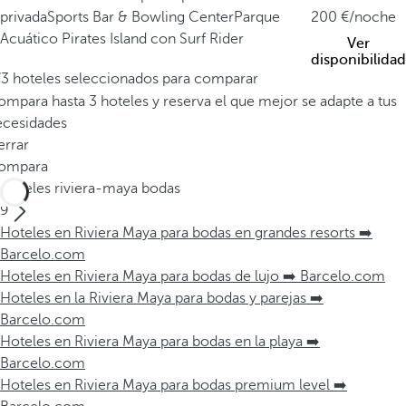
privada
Sports Bar & Bowling Center
Parque
200
/noche
Acuático Pirates Island con Surf Rider
Ver
disponibilidad
/3 hoteles seleccionados para comparar
mpara hasta 3 hoteles y reserva el que mejor se adapte a tus
ecesidades
errar
ompara
Hoteles riviera-maya bodas
9
Hoteles en Riviera Maya para bodas en grandes resorts ➡️
Barcelo.com
Hoteles en Riviera Maya para bodas de lujo ➡️ Barcelo.com
Hoteles en la Riviera Maya para bodas y parejas ➡️
Barcelo.com
Hoteles en Riviera Maya para bodas en la playa ➡️
Barcelo.com
Hoteles en Riviera Maya para bodas premium level ➡️