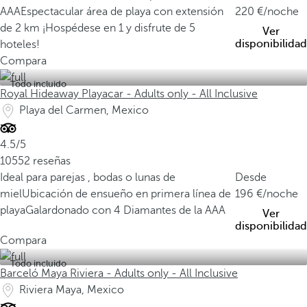
AAA
Espectacular área de playa con extensión
220
/noche
de 2 km
¡Hospédese en 1 y disfrute de 5
Ver
disponibilidad
hoteles!
Compara
Todo incluido
Royal Hideaway Playacar - Adults only - All Inclusive
Playa del Carmen, Mexico
4.5/5
10552 reseñas
Ideal para parejas , bodas o lunas de
Desde
miel
Ubicación de ensueño en primera línea de
196
/noche
playa
Galardonado con 4 Diamantes de la AAA
Ver
disponibilidad
Compara
Todo incluido
Barceló Maya Riviera - Adults only - All Inclusive
Riviera Maya, Mexico