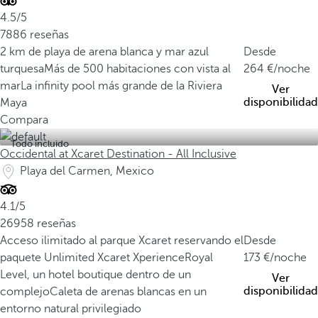
4.5/5
7886 reseñas
2 km de playa de arena blanca y mar azul
Desde
turquesa
Más de 500 habitaciones con vista al
264
/noche
mar
La infinity pool más grande de la Riviera
Ver
disponibilidad
Maya
Compara
Todo incluido
Occidental at Xcaret Destination - All Inclusive
Playa del Carmen, Mexico
4.1/5
26958 reseñas
Acceso ilimitado al parque Xcaret reservando el
Desde
paquete Unlimited Xcaret Xperience
Royal
173
/noche
Level, un hotel boutique dentro de un
Ver
disponibilidad
complejo
Caleta de arenas blancas en un
entorno natural privilegiado