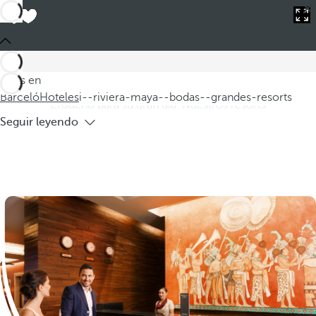
Barceló
Hoteles
i--riviera-maya--bodas--grandes-resorts
Hoteles en Riviera Maya para bodas en
grandes resorts
Descubra nuestros hoteles en Riviera Maya, donde podrá
Estás en
celebrar bodas en grandes resorts que ofrecen un entorno de
Barceló
Hoteles
i--riviera-maya--bodas--grandes-resorts
ensueño para su gran día. Nuestros resorts
Seguir leyendo