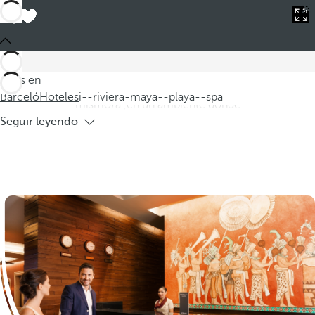
Barceló
Hoteles
i--riviera-maya--playa--spa
Hoteles en la Rivera Maya con playa y
Spa
Descubra el placer de alojarse en nuestros hoteles en la
Estás en
Riviera Maya con spa cerca de la playa. Sumérjase usted
Barceló
Hoteles
i--riviera-maya--playa--spa
mismo/a ,en un ambiente donde
Seguir leyendo