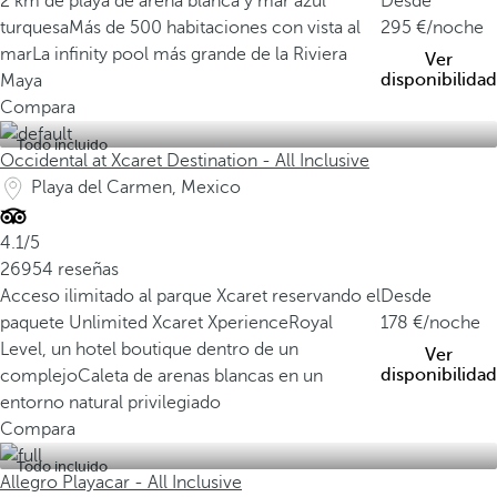
2 km de playa de arena blanca y mar azul
Desde
turquesa
Más de 500 habitaciones con vista al
295
/noche
mar
La infinity pool más grande de la Riviera
Ver
disponibilidad
Maya
Compara
Todo incluido
Occidental at Xcaret Destination - All Inclusive
Playa del Carmen, Mexico
4.1/5
26954 reseñas
Acceso ilimitado al parque Xcaret reservando el
Desde
paquete Unlimited Xcaret Xperience
Royal
178
/noche
Level, un hotel boutique dentro de un
Ver
disponibilidad
complejo
Caleta de arenas blancas en un
entorno natural privilegiado
Compara
Todo incluido
Allegro Playacar - All Inclusive