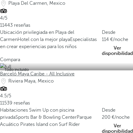
Playa Del Carmen, Mexico
4/5
11443 reseñas
Ubicación privilegiada en Playa del
Desde
Carmen
Hotel con la mejor playa
Especialistas
114
/noche
en crear experiencias para los niños
Ver
disponibilidad
Compara
Todo incluido
Barceló Maya Caribe - All Inclusive
Riviera Maya, Mexico
4.5/5
11539 reseñas
Habitaciones Swim Up con piscina
Desde
privada
Sports Bar & Bowling Center
Parque
200
/noche
Acuático Pirates Island con Surf Rider
Ver
disponibilidad