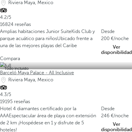
Riviera Maya, Mexico
4.2/5
16824 reseñas
Amplias habitaciones Junior Suite
Kids Club y
Desde
parque acuático para niños
Ubicado frente a
200
/noche
una de las mejores playas del Caribe
Ver
disponibilidad
Compara
Todo incluido
Barceló Maya Palace - All Inclusive
Riviera Maya, Mexico
4.3/5
19195 reseñas
Hotel 4 diamantes certificado por la
Desde
AAA
Espectacular área de playa con extensión
246
/noche
de 2 km
¡Hospédese en 1 y disfrute de 5
Ver
disponibilidad
hoteles!