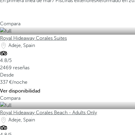
En primera línea de mar
7 Piscinas exteriores
Reformado en 20
Compara
Royal Hideaway Corales Suites
Adeje, Spain
4.8/5
2469 reseñas
Desde
337
/noche
Ver disponibilidad
Compara
Royal Hideaway Corales Beach - Adults Only
Adeje, Spain