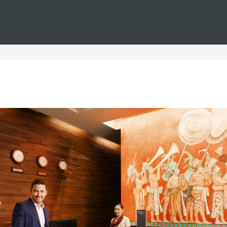
Estás en
Barceló
Hoteles
i--tenerife--playa--wifi-gratis
s en Tenerife, playa y WIFI
 Tenerife, donde podrá disfrutar de la playa y de la comodidad d
Nuestros