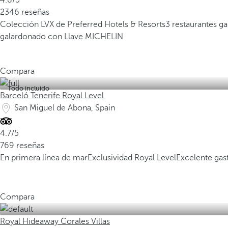
4.8/5
2346 reseñas
Colección LVX de Preferred Hotels & Resorts
3 restaurantes g
galardonado con Llave MICHELIN
Compara
Todo incluido
Barceló Tenerife Royal Level
San Miguel de Abona, Spain
4.7/5
769 reseñas
En primera línea de mar
Exclusividad Royal Level
Excelente ga
Compara
Royal Hideaway Corales Villas