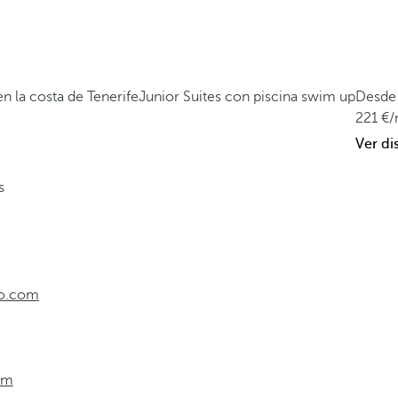
n la costa de Tenerife
Junior Suites con piscina swim up
Desde
221
/
Ver di
s
lo.com
com