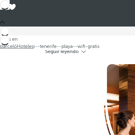
Hotele
Explore nuestra selección de hoteles en
Estás en
Barceló
Hoteles
i--tenerife--playa--wifi-gratis
Seguir leyendo