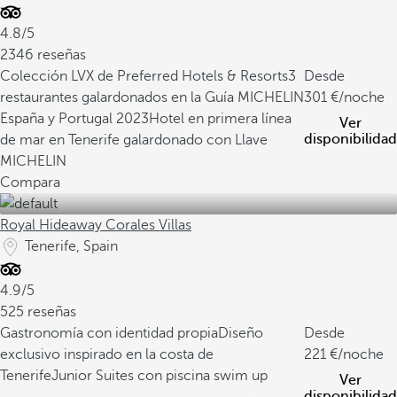
4.8/5
2346 reseñas
Colección LVX de Preferred Hotels & Resorts
3
Desde
restaurantes galardonados en la Guía MICHELIN
301
/noche
España y Portugal 2023
Hotel en primera línea
Ver
disponibilidad
de mar en Tenerife galardonado con Llave
MICHELIN
Compara
Royal Hideaway Corales Villas
Tenerife, Spain
4.9/5
525 reseñas
Gastronomía con identidad propia
Diseño
Desde
exclusivo inspirado en la costa de
221
/noche
Tenerife
Junior Suites con piscina swim up
Ver
disponibilidad