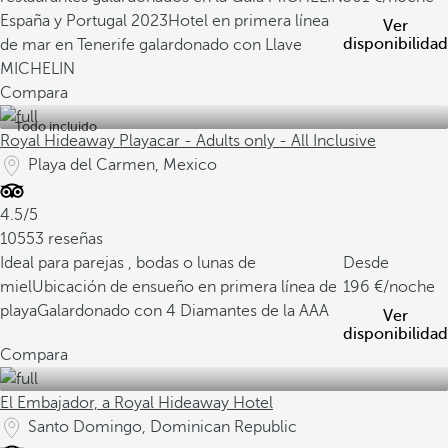
España y Portugal 2023
Hotel en primera línea
Ver
disponibilidad
de mar en Tenerife galardonado con Llave
MICHELIN
Compara
Todo incluido
Royal Hideaway Playacar - Adults only - All Inclusive
Playa del Carmen, Mexico
4.5/5
10553 reseñas
Ideal para parejas , bodas o lunas de
Desde
miel
Ubicación de ensueño en primera línea de
196
/noche
playa
Galardonado con 4 Diamantes de la AAA
Ver
disponibilidad
Compara
El Embajador, a Royal Hideaway Hotel
Santo Domingo, Dominican Republic