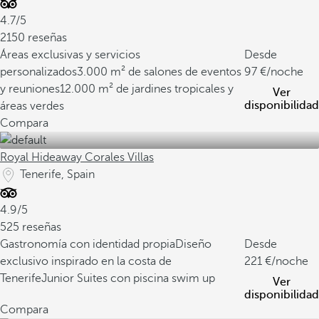
4.7/5
2150 reseñas
Áreas exclusivas y servicios
Desde
personalizados
3.000 m² de salones de eventos
97
/noche
y reuniones
12.000 m² de jardines tropicales y
Ver
disponibilidad
áreas verdes
Compara
Royal Hideaway Corales Villas
Tenerife, Spain
4.9/5
525 reseñas
Gastronomía con identidad propia
Diseño
Desde
exclusivo inspirado en la costa de
221
/noche
Tenerife
Junior Suites con piscina swim up
Ver
disponibilidad
Compara